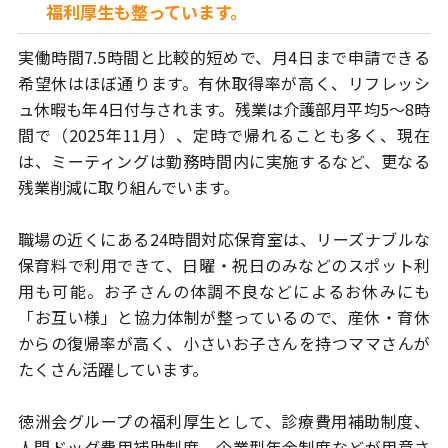
福利厚生も整っています。
実働時間7.5時間と比較的短めで、月4日まで申請できる
希望休はほぼ通ります。
有休取得率が高く、リフレッシ
ュ休暇も年4日付与されます。
残業は介護部月平均5～8時
間で（2025年11月）、定時で帰れることも多く、現在
は、
ミーティングは勤務時間内に実施するなど、更なる
残業削減に取り組んでいます。
職場の近くにある24時間対応保育室は、リーズナブルな
保育料で利用できて、
日曜・祝日のみなどのスポット利
用も可能。お子さんの体調不良などによる
お休みにも
「お互い様」と協力体制が整っているので、産休・育休
からの
復帰率が高く、小さいお子さんを持つママさんが
たくさん活躍しています。
徳洲会グループの福利厚生として、診療費用補助制度、
人間ドッグ費用補助制度、
企業型年金制度などが用意さ