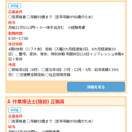
保育室
応募条件
○有資格者 ○年齢59歳まで（定年年齢が60歳のため）
給与
月給21万5112円～ ※一律手当含む ※経験考慮
勤務時間
8:30～17:00
休日休暇
4週8休制（シフト制） 有給（入職3カ月経過後3日、6カ月経過後10
日）、慶弔、産休、育休、特別休暇 年間休日110日＋リフレッシュ休暇4
日＋有休
待遇
○昇給年1回（4月） ○賞与年3回（7月・12月・3月、前年実績3.39カ
月） ○交通費全額支給 ○社会保険完備
詳細を見る
作業療法士(施設) 正職員
保育室
応募条件
○有資格者 ○年齢59歳まで（定年年齢が60歳のため）
給与
月給18万4800円～ ※経験考慮