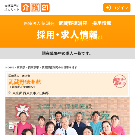
介護専門の
ログイン
求人サイト
武蔵野徳洲苑 採用情報
医療法人 徳洲会
採用・求人情報
recruitment
現在募集中の求人一覧です。
HOME
>
東京都
>
西東京市
>
武蔵野徳洲苑のお仕事を探す
医療法人 徳洲会
武蔵野徳洲苑
（ 介護老人保健施設 ）
東京都 西東京市／田無駅