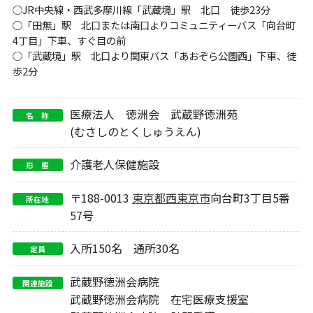
○JR中央線・西武多摩川線「武蔵境」駅 北口 徒歩23分
○「田無」駅 北口または南口よりコミュニティーバス「向台町
4丁目」下車、すぐ目の前
○「武蔵境」駅 北口より関東バス「あおぞら公園西」下車、徒
歩2分
医療法人 徳洲会 武蔵野徳洲苑
名 称
(むさしのとくしゅうえん)
介護老人保健施設
形 態
〒188-0013
東京都
西東京市
向台町3丁目5番
所在地
57号
入所150名 通所30名
定員
武蔵野徳洲会病院
関連施設
武蔵野徳洲会病院 在宅医療支援室