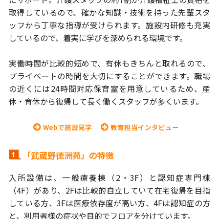
取得しているので、
確かな知識・技術を持った先輩スタ
ッフから丁寧な指導が受けられます。
施設内研修も充実
しているので、着実に学びを深められる環境です。
実働時間が比較的短めで、有休もきちんと取れるので、
プライベートの
時間を大切にすることができます。職場
の近くには24時間対応保育室を
用意しているため、産
休・育休から復帰して長く働くスタッフが多くいます。
Webで施設見学
教育担当インタビュー
「武蔵野徳洲苑」の特徴
入所設備は、一般療養棟（2・3F）と認知症専門棟
（4F）があり、
2Fは比較的自立していて在宅復帰を目指
している方、3Fは医療依存度が
高い方、4Fは認知症の方
と、利用者様の症状や目的でフロアを分けています。