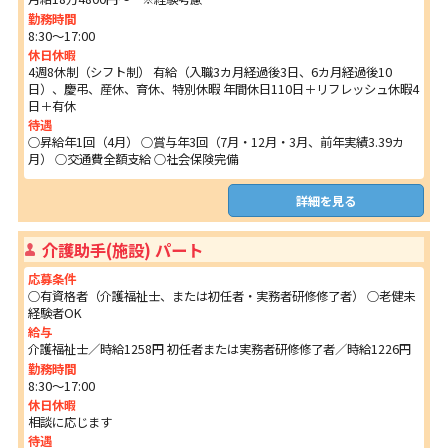
勤務時間
8:30～17:00
休日休暇
4週8休制（シフト制） 有給（入職3カ月経過後3日、6カ月経過後10
日）、慶弔、産休、育休、特別休暇 年間休日110日＋リフレッシュ休暇4
日＋有休
待遇
○昇給年1回（4月） ○賞与年3回（7月・12月・3月、前年実績3.39カ
月） ○交通費全額支給 ○社会保険完備
詳細を見る
介護助手(施設) パート
応募条件
○有資格者（介護福祉士、または初任者・実務者研修修了者） ○老健未
経験者OK
給与
介護福祉士／時給1258円 初任者または実務者研修修了者／時給1226円
勤務時間
8:30～17:00
休日休暇
相談に応じます
待遇