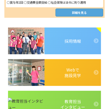
○賞与年2回 ○交通費全額支給 ○社会保険は法令に則り適用
詳細を見る
採用情報
Webで
施設見学
教育担当
インタビュー