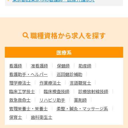
職種資格から求人を探す
医療系
看護師
准看護師
保健師
助産師
看護助手・ヘルパー
巡回健診補助
理学療法士
作業療法士
言語聴覚士
臨床工学技士
臨床検査技師
診療放射線技師
救急救命士
リハビリ助手
薬剤師
管理栄養士・栄養士
柔整・鍼灸・マッサージ系
保育士
歯科衛生士