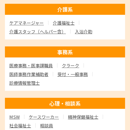
介護系
ケアマネージャー
介護福祉士
介護スタッフ
（ヘルパー含）
入浴介助
事務系
医療事務・医事課職員
クラーク
医師事務作業補助者
受付・一般事務
診療情報管理士
心理・相談系
MSW
ケースワーカー
精神保健福祉士
社会福祉士
相談員