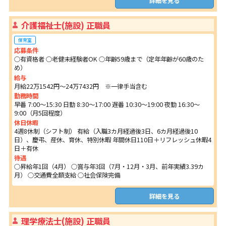
詳細を見る
介護福祉士(施設) 正職員
保育室
応募条件
○有資格者 ○老健未経験者OK ○年齢59歳まで（定年年齢が60歳のた
め）
給与
月給22万1542円～24万7432円 ※一律手当含む
勤務時間
早番 7:00～15:30 日勤 8:30～17:00 遅番 10:30～19:00 夜勤 16:30～
9:00（月5回程度）
休日休暇
4週8休制（シフト制） 有給（入職3カ月経過後3日、6カ月経過後10
日）、慶弔、産休、育休、特別休暇 年間休日110日＋リフレッシュ休暇4
日＋有休
待遇
○昇給年1回（4月） ○賞与年3回（7月・12月・3月、前年実績3.39カ
月） ○交通費全額支給 ○社会保険完備
詳細を見る
理学療法士(施設) 正職員