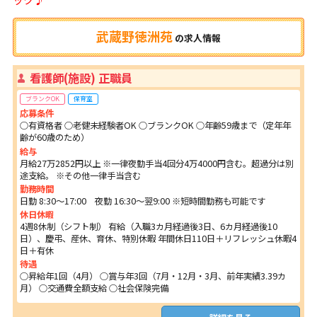
武蔵野徳洲苑
の
求人情報
看護師(施設) 正職員
ブランクOK
保育室
応募条件
○有資格者 ○老健未経験者OK ○ブランクOK ○年齢59歳まで（定年年
齢が60歳のため）
給与
月給27万2852円以上 ※一律夜勤手当4回分4万4000円含む。超過分は別
途支給。 ※その他一律手当含む
勤務時間
日勤 8:30～17:00 夜勤 16:30～翌9:00 ※短時間勤務も可能です
休日休暇
4週8休制（シフト制） 有給（入職3カ月経過後3日、6カ月経過後10
日）、慶弔、産休、育休、特別休暇 年間休日110日＋リフレッシュ休暇4
日＋有休
待遇
○昇給年1回（4月） ○賞与年3回（7月・12月・3月、前年実績3.39カ
月） ○交通費全額支給 ○社会保険完備