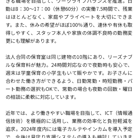
きる職場を目指して、
ワークライフバランスを推進。日
勤は8：30～17：00（休憩60分）の
実働7.5時間で、残業
はほとんどなく、家庭やプライベートを大切にできま
す。
また、休みの希望がほぼ100％通り、連休や有休も取
得しやすく、
スタッフ本人や家族の体調不良時の勤務変
更にも理解があります。
法人合同の保育室は同じ建物の10階にあり、リーズナブ
ルな保育料が魅力。
24時間対応なので夜勤時も安心で、
週末は学童保育の小学生もいて賑やかです。
お子さんに
合わせた働き方ができるよう、日勤常勤・時短勤務・パ
ート勤務の
選択もOKで、常勤の場合も夜勤の回数・曜日
の相談に柔軟に対応しています。
近年では、より働きやすい職場を目指して、ICT（情報通
信技術）を積極的に
活用し、業務の効率化と負担軽減を
追求。2024年度内には電子カルテやインカム
を導入予定
で、今後は見守り支援システムの導入も検討していきま