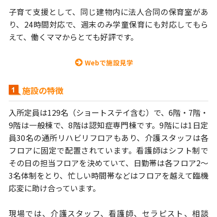
子育て支援として、同じ建物内に法人合同の保育室があ
り、24時間対応で、
週末のみ学童保育にも対応してもら
えて、働くママからとても好評です。
Webで施設見学
施設の特徴
入所定員は129名（ショートステイ含む）で、6階・7階・
9階は一般棟で、
8階は認知症専門棟です。9階には1日定
員30名の通所リハビリフロアもあり、
介護スタッフは各
フロアに固定で配置されています。看護師はシフト制で
その日の担当フロアを決めていて、日勤帯は各フロア2～
3名体制をとり、
忙しい時間帯などはフロアを越えて臨機
応変に助け合っています。
現場では、介護スタッフ、看護師、セラピスト、相談