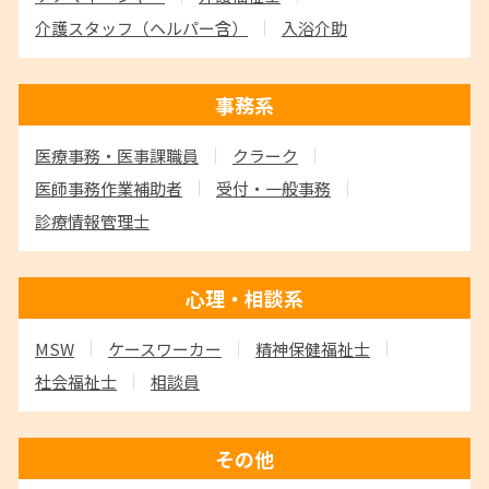
介護スタッフ
（ヘルパー含）
入浴介助
事務系
医療事務・医事課職員
クラーク
医師事務作業補助者
受付・一般事務
診療情報管理士
心理・相談系
MSW
ケースワーカー
精神保健福祉士
社会福祉士
相談員
その他