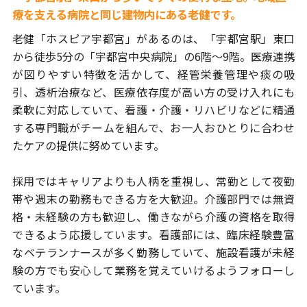
療を支える病院と同じ建物内にある老健です。
老健「ホスピア宇都宮」があるのは、「宇都宮駅」東口
から徒歩5分の
「宇都宮中央病院」の6階～9階。医療連携
が図りやすい特徴を活かして、
経管栄養管理や痰の吸
引、透析治療など、医療依存度が高い方の受け入れ
にも
柔軟に対応していて、看護・介護・リハビリなどに精通
する専門職が
チームを組んで、お一人おひとりに合わせ
たケアの提供に努めています。
採用ではキャリアよりも人柄を重視し、常勤として夜勤
帯や週末の勤務も
できる方を大歓迎。介護部門では無資
格・未経験の方も歓迎し、
働きながら介護の資格を取得
できるよう応援しています。
看護部には、臨床経験豊富
なベテランナースが多く勤務していて、施設看護
が未経
験の方でも安心して業務を覚えていけるようフォローし
ています。