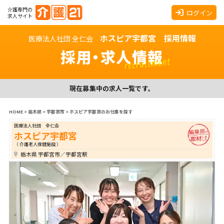
介護専門の
ログイン
求人サイト
ホスピア宇都宮 採用情報
医療法人社団 全仁会
採用・求人情報
recruitment
現在募集中の求人一覧です。
HOME
>
栃木県
>
宇都宮市
>
ホスピア宇都宮のお仕事を探す
医療法人社団 全仁会
ホスピア宇都宮
（ 介護老人保健施設 ）
栃木県 宇都宮市／宇都宮駅