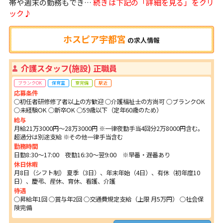
帯や週末の勤務もでき…
続きは下記の「詳細を見る」をクリ
ック♪
ホスピア宇都宮
の
求人情報
介護スタッフ(施設) 正職員
ブランクOK
保育室
寮完備
駅近
応募条件
○初任者研修修了者以上の方歓迎 ○介護福祉士の方尚可 ○ブランクOK
○未経験OK ○新卒OK ○59歳以下（定年60歳のため）
給与
月給21万3000円～28万3000円 ※一律夜勤手当4回分2万8000円含む。
超過分は別途支給 ※その他一律手当含む
勤務時間
日勤8:30～17:00 夜勤16:30～翌9:00 ※早番・遅番あり
休日休暇
月8日（シフト制） 夏季（3日）、年末年始（4日）、有休（初年度10
日）、慶弔、産休、育休、看護、介護
待遇
○昇給年1回 ○賞与年2回 ○交通費規定支給（上限 月5万円） ○社会保
険完備