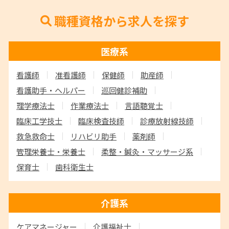
職種資格から求人を探す
医療系
看護師
准看護師
保健師
助産師
看護助手・ヘルパー
巡回健診補助
理学療法士
作業療法士
言語聴覚士
臨床工学技士
臨床検査技師
診療放射線技師
救急救命士
リハビリ助手
薬剤師
管理栄養士・栄養士
柔整・鍼灸・マッサージ系
保育士
歯科衛生士
介護系
ケアマネージャー
介護福祉士