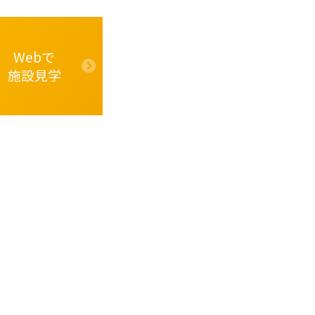
Webで
施設見学