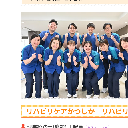
リハビリケアかつしか リハビ
理学療法士(施設) 正職員
年休日120以上