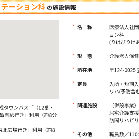
リテーション科
施設情報
の
名 称
医療法人社団
ョン科
(りはびりけ
形 態
介護老人保健
所在地
〒124-0025
定員
入所・短期入所
リハ(予防含む
関連施設
（併設事業）
成タウンバス「（12番・
居宅介護支援
）亀有駅行き」利用（約8分
訪問リハビリ
東北広場行き」利用（約8
その他
職員数／110