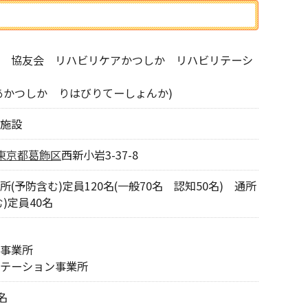
 協友会 リハビリケアかつしか リハビリテーシ
あかつしか りはびりてーしょんか)
施設
東京都
葛飾区
西新小岩3-37-8
(予防含む)定員120名(一般70名 認知50名) 通所
)定員40名
事業所
テーション事業所
名