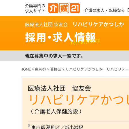
介護専門の
介護の求人・転職なら【
求人サイト
リハビリケアかつしか
医療法人社団 協友会
採用・求人情報
recruitment
現在募集中の求人一覧です。
HOME
>
東京都
>
葛飾区
>
リハビリケアかつしか リハビリテー
医療法人社団 協友会
リハビリケアかつ
（ 介護老人保健施設 ）
東京都 葛飾区／新小岩駅