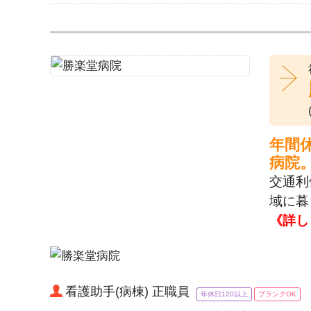
年間
病院
交通利
域に暮
《詳し
看護助手(病棟) 正職員
年休日120以上
ブランクOK