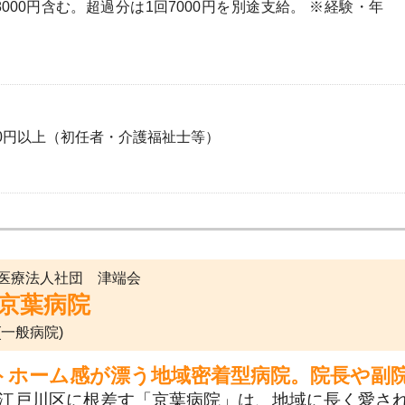
000円含む。超過分は1回7000円を別途支給。 ※経験・年
50円以上（初任者・介護福祉士等）
医療法人社団 津端会
京葉病院
(一般病院)
トホーム感が漂う地域密着型病院。院長や副
江戸川区に根差す「京葉病院」は、地域に長く愛さ