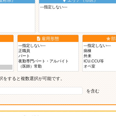
道府県）
エリア（市区）
雇用形態
部
ら選択をすると複数選択が可能です。
を含む