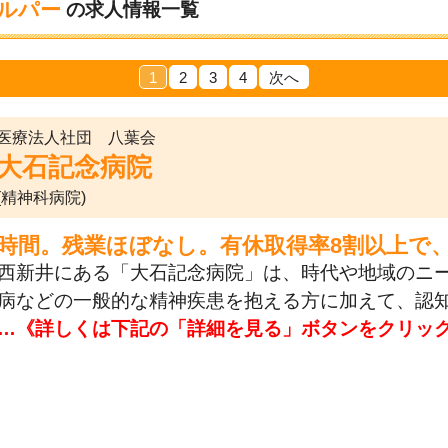
ルパー
の求人情報一覧
1
2
3
4
次へ
医療法人社団 八葉会
大石記念病院
(精神科病院)
7時間。残業ほぼなし。有休取得率8割以上で
西新井にある「大石記念病院」は、時代や地域のニ
病などの一般的な精神疾患を抱える方に加えて、認
…《詳しくは下記の「詳細を見る」ボタンをクリッ