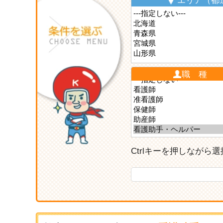
エリア（都
職 種
Ctrlキーを押しなが