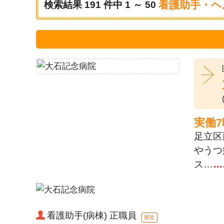
看護助手・ヘ
検索結果
191
件中
1 ～ 50
実働
足立区
やうつ
ス…
…
看護助手(病棟) 正職員
駅近