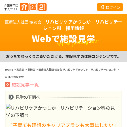
介護専門の
ログイン
求人サイト
リハビリケアかつしか リハビリテー
医療法人社団 協友会
ション科 採用情報
Webで施設見学
online facility tour
おうちでゆっくりご覧いただける、施設見学の体感コンテンツです。
HOME
>
東京都
>
葛飾区
>
医療法人社団 協友会 リハビリケアかつしか リハビリテーション科
>
webで施設見学
施設見学一覧
「子育ても理想のキャリアプランも大事にしたい」