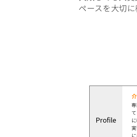
ペースを大切に
介
専
て
Profile
に
実
に