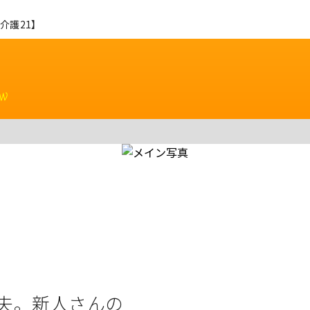
介護21】
ew
夫。新人さんの