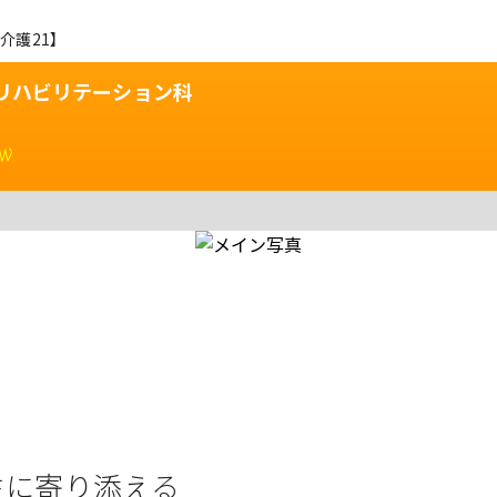
介護21】
リハビリテーション科
ew
生に寄り添える