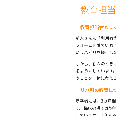
教育担
－
教育担当者とし
新人さんに「利用者
フォームを着ていれ
いリハビリを提供し
しかし、新人のとき
るようにしています
うことを一緒に考え
－
リハ科の教育に
新卒者には、3カ月
す。臨床の場では約
しています。半年を