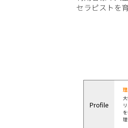
セラピストを
理
大
Profile
リ
を
理