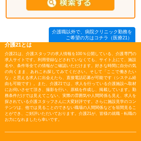
介護職以外で、病院クリニック勤務を
ご希望の方はコチラ（医療21）
介護21とは
介護21は、介護スタッフの求人情報を100％公開している、介護専門の
求人サイトです。利用登録などされていなくても、サイト上にて、施設
名や、条件等全ての情報がご確認いただけます。好きな時間に自分の気
の向くまま、あれこれ探してみてください。そして「ここで働きたい
な」と思える求人に出会えたら、直接電話応募が可能です（システム経
由も可能です）。また、介護21では、求人を行っている介護施設へ取材
にお伺いさせて頂き、撮影を行い、原稿を作成し、掲載しています。勤
務条件だけでは見えてこない、実際の雰囲気や人間関係も見え、求人を
探されている介護スタッフさんに大変好評です。さらに施設見学のコン
テンツは、他では見ることのできない職場の人間関係などを垣間見るこ
とができ、ご好評いただいております。介護21が、皆様の就職・転職の
お力になれましたら幸いです。