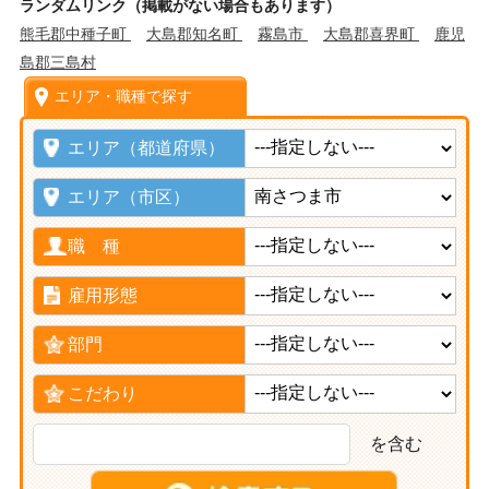
ランダムリンク（掲載がない場合もあります）
熊毛郡中種子町
大島郡知名町
霧島市
大島郡喜界町
鹿児
島郡三島村
エリア・職種で探す
エリア（都道府県）
エリア（市区）
職 種
雇用形態
部門
こだわり
を含む