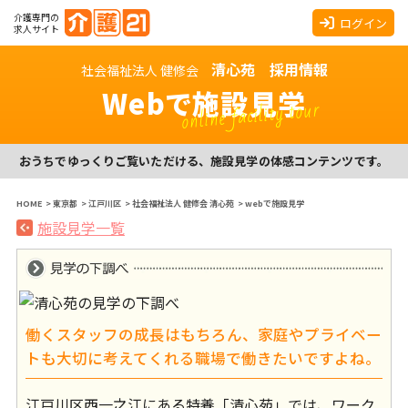
介護専門の
ログイン
求人サイト
清心苑 採用情報
社会福祉法人 健修会
Webで施設見学
online facility tour
おうちでゆっくりご覧いただける、施設見学の体感コンテンツです。
HOME
>
東京都
>
江戸川区
>
社会福祉法人 健修会 清心苑
>
webで施設見学
施設見学一覧
働くスタッフの成長はもちろん、家庭やプライベー
トも大切に考えてくれる職場で働きたいですよね。
江戸川区西一之江にある特養「清心苑」では、ワーク