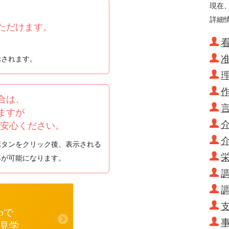
現在
詳細
ただけます。
看
准
示されます。
理
作
合は、
言
ますが
介
ご安心ください。
ボタンをクリック後、表示される
栄
募が可能になります。
調
支
bで
事
見学