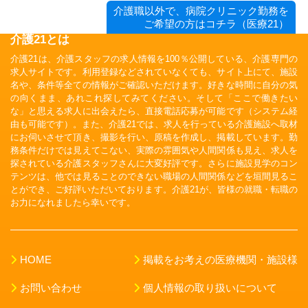
介護職以外で、病院クリニック勤務を
ご希望の方はコチラ（医療21）
介護21とは
介護21は、介護スタッフの求人情報を100％公開している、介護専門の
求人サイトです。利用登録などされていなくても、サイト上にて、施設
名や、条件等全ての情報がご確認いただけます。好きな時間に自分の気
の向くまま、あれこれ探してみてください。そして「ここで働きたい
な」と思える求人に出会えたら、直接電話応募が可能です（システム経
由も可能です）。また、介護21では、求人を行っている介護施設へ取材
にお伺いさせて頂き、撮影を行い、原稿を作成し、掲載しています。勤
務条件だけでは見えてこない、実際の雰囲気や人間関係も見え、求人を
探されている介護スタッフさんに大変好評です。さらに施設見学のコン
テンツは、他では見ることのできない職場の人間関係などを垣間見るこ
とができ、ご好評いただいております。介護21が、皆様の就職・転職の
お力になれましたら幸いです。
HOME
掲載をお考えの医療機関・施設様
お問い合わせ
個人情報の取り扱いについて