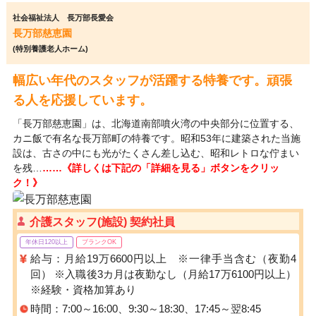
社会福祉法人 長万部長愛会
長万部慈恵園
(特別養護老人ホーム)
幅広い年代のスタッフが活躍する特養です。頑張
る人を応援しています。
「長万部慈恵園」は、北海道南部噴火湾の中央部分に位置する、
カニ飯で有名な長万部町の特養です。昭和53年に建築された当施
設は、古さの中にも光がたくさん差し込む、昭和レトロな佇まい
を残…
……《詳しくは下記の「詳細を見る」ボタンをクリッ
ク！》
介護スタッフ(施設) 契約社員
年休日120以上
ブランクOK
給与：月給19万6600円以上 ※一律手当含む（夜勤4
回） ※入職後3カ月は夜勤なし（月給17万6100円以上）
※経験・資格加算あり
時間：7:00～16:00、9:30～18:30、17:45～翌8:45