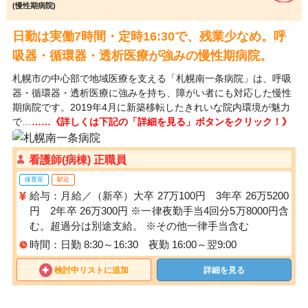
(慢性期病院)
日勤は実働7時間・定時16:30で、残業少なめ。呼
吸器・循環器・透析医療が強みの慢性期病院。
札幌市の中心部で地域医療を支える「札幌南一条病院」は、呼吸
器・循環器・透析医療に強みを持ち、障がい者にも対応した慢性
期病院です。2019年4月に新築移転したきれいな院内環境が魅力
で…
……《詳しくは下記の「詳細を見る」ボタンをクリック！》
看護師(病棟) 正職員
保育室
駅近
給与：月給／（新卒）大卒 27万100円 3年卒 26万5200
円 2年卒 26万300円 ※一律夜勤手当4回分5万8000円含
む。超過分は別途支給。 ※その他一律手当含む
時間：日勤 8:30～16:30 夜勤 16:00～翌9:00
検討中リストに追加
詳細を見る