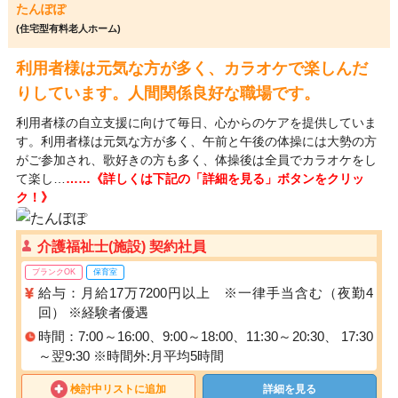
たんぽぽ
(住宅型有料老人ホーム)
利用者様は元気な方が多く、カラオケで楽しんだ
りしています。人間関係良好な職場です。
利用者様の自立支援に向けて毎日、心からのケアを提供していま
す。利用者様は元気な方が多く、午前と午後の体操には大勢の方
がご参加され、歌好きの方も多く、体操後は全員でカラオケをし
て楽し…
……《詳しくは下記の「詳細を見る」ボタンをクリッ
ク！》
介護福祉士(施設) 契約社員
ブランクOK
保育室
給与：月給17万7200円以上 ※一律手当含む（夜勤4
回） ※経験者優遇
時間：7:00～16:00、9:00～18:00、11:30～20:30、 17:30
～翌9:30 ※時間外:月平均5時間
検討中リストに追加
詳細を見る