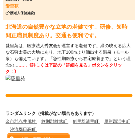
愛里苑
(介護老人保健施設)
北海道の自然豊かな立地の老健です。研修、短時
間正職員制度あり。交通も便利です。
愛里苑は、医療法人秀友会が運営する老健です。緑の映える広大
な石狩太美の大地にあり、地下100mより涌出する温泉（モール
泉）も備えています。「急性期医療から在宅療養まで」という理
念の…
……《詳しくは下記の「詳細を見る」ボタンをクリッ
ク！》
ランダムリンク（掲載がない場合もあります）
余市郡赤井川村
紋別郡雄武町
斜里郡清里町
厚岸郡浜中町
沙流郡日高町