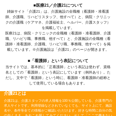
■医療21／介護21について
姉妹サイト「介護21」は、介護施設の全職種（看護師・准看護
師、介護職、リハビリスタッフ、他すべて）と、病院・クリニッ
クの介護職（ケアマネ、介護福祉士、ヘルパー、介護スタッフ）
を掲載しています。
医療21は、病院・クリニックの全職種（看護師・准看護師、介護
職、リハビリ職、事務職、他すべて）と、介護施設の全職種（看
護師・准看護師、介護職、リハビリ職、事務職、他すべて）を掲
載しています。※介護施設は「介護21」のページが開きます。
■「看護師」という表記について
当サイトでは、基本的に「正看護師」という表記は使わず、資格
名としての「看護師」という表記にしています（例外あり）。た
だし、文中で「看護師」という時に、看護師・准看護師の総称と
して使用している場合もあります。
介護21とは
介護21は、介護スタッフの求人情報を100％公開している、介護専門の
求人サイトです。利用登録などされていなくても、サイト上にて、施設
名や、条件等全ての情報がご確認いただけます。好きな時間に自分の気
の向くまま、あれこれ探してみてください。そして「ここで働きたい