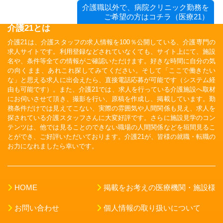
介護職以外で、病院クリニック勤務を
ご希望の方はコチラ（医療21）
介護21とは
介護21は、介護スタッフの求人情報を100％公開している、介護専門の
求人サイトです。利用登録などされていなくても、サイト上にて、施設
名や、条件等全ての情報がご確認いただけます。好きな時間に自分の気
の向くまま、あれこれ探してみてください。そして「ここで働きたい
な」と思える求人に出会えたら、直接電話応募が可能です（システム経
由も可能です）。また、介護21では、求人を行っている介護施設へ取材
にお伺いさせて頂き、撮影を行い、原稿を作成し、掲載しています。勤
務条件だけでは見えてこない、実際の雰囲気や人間関係も見え、求人を
探されている介護スタッフさんに大変好評です。さらに施設見学のコン
テンツは、他では見ることのできない職場の人間関係などを垣間見るこ
とができ、ご好評いただいております。介護21が、皆様の就職・転職の
お力になれましたら幸いです。
HOME
掲載をお考えの医療機関・施設様
お問い合わせ
個人情報の取り扱いについて