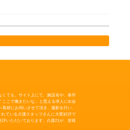
いなくても、サイト上にて、施設名や、条件
「ここで働きたいな」と思える求人に出会
へ取材にお伺いさせて頂き、撮影を行い、
されている介護スタッフさんに大変好評で
評いただいております。介護21が、皆様