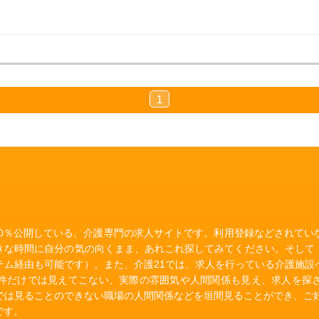
1
00％公開している、介護専門の求人サイトです。利用登録などされて
きな時間に自分の気の向くまま、あれこれ探してみてください。そして
テム経由も可能です）。また、介護21では、求人を行っている介護施設
件だけでは見えてこない、実際の雰囲気や人間関係も見え、求人を探
では見ることのできない職場の人間関係などを垣間見ることができ、ご好
です。