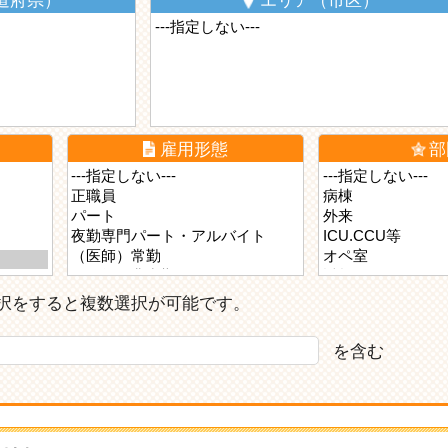
道府県）
エリア（市区）
雇用形態
部
ら選択をすると複数選択が可能です。
を含む