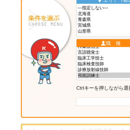
エリア（都
職 種
Ctrlキーを押しなが