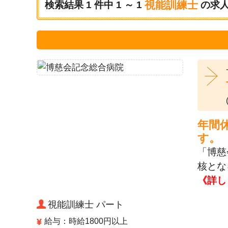
視能訓練士
検索結果
1
件中
1 ～ 1
の求
年間
す。
「博慈
核とな
《詳し
視能訓練士 パート
給与：時給1800円以上