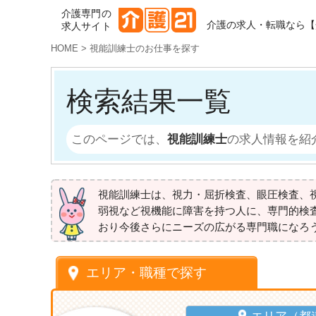
介護専門の
介護の求人・転職なら【
求人サイト
HOME
>
視能訓練士のお仕事を探す
検索結果一覧
このページでは、
視能訓練士
の求人情報を紹
視能訓練士は、視力・屈折検査、眼圧検査、
弱視など視機能に障害を持つ人に、専門的検査や
おり今後さらにニーズの広がる専門職になろ
エリア・職種で探す