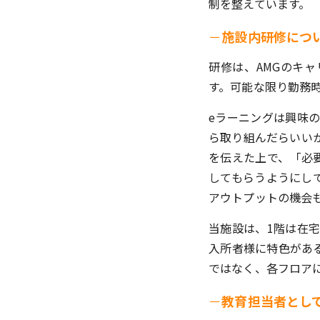
制を整えています。
－
施設内研修につ
研修は、AMGのキ
す。可能な限り勤務
eラーニングは興味
ら取り組んだらいい
を伝えた上で、「必
してもらうようにし
アウトプットの機会
当施設は、1階は在
入所者様に特色があ
ではなく、各フロア
－
教育担当者とし