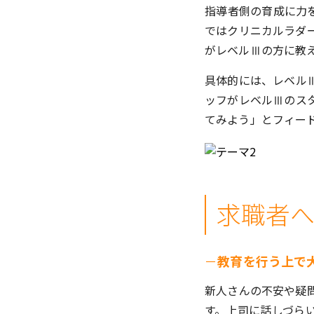
指導者側の育成に力
ではクリニカルラダ
がレベルⅢの方に教
具体的には、レベル
ッフがレベルⅢのス
てみよう」とフィー
求職者
－
教育を行う上で
新人さんの不安や疑
す。上司に話しづら