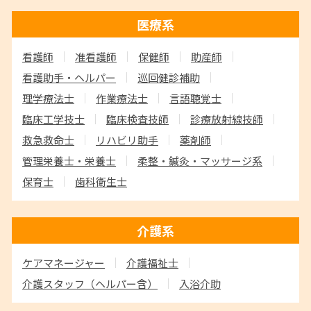
医療系
看護師
准看護師
保健師
助産師
看護助手・ヘルパー
巡回健診補助
理学療法士
作業療法士
言語聴覚士
臨床工学技士
臨床検査技師
診療放射線技師
救急救命士
リハビリ助手
薬剤師
管理栄養士・栄養士
柔整・鍼灸・マッサージ系
保育士
歯科衛生士
介護系
ケアマネージャー
介護福祉士
介護スタッフ
（ヘルパー含）
入浴介助