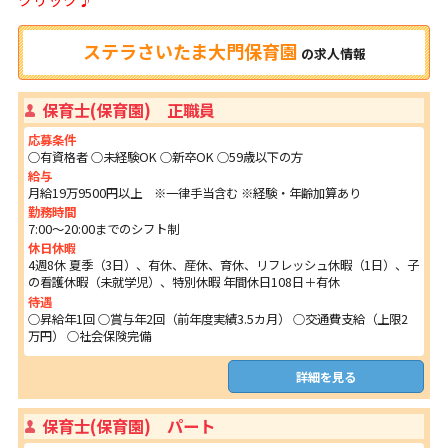
ステラさいたま大門保育園
の
求人情報
保育士(保育園) 正職員
応募条件
○有資格者 ○未経験OK ○新卒OK ○59歳以下の方
給与
月給19万9500円以上 ※一律手当含む ※経験・年齢加算あり
勤務時間
7:00～20:00までのシフト制
休日休暇
4週8休 夏季（3日）、有休、産休、育休、リフレッシュ休暇（1日）、子
の看護休暇（未就学児）、特別休暇 年間休日108日＋有休
待遇
○昇給年1回 ○賞与年2回（前年度実績3.5カ月） ○交通費支給（上限2
万円） ○社会保険完備
詳細を見る
保育士(保育園) パート