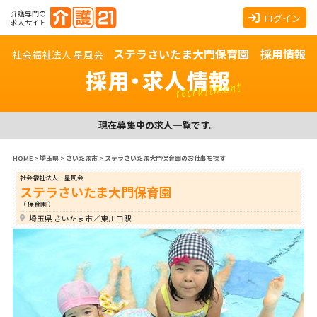
介護専門の
ログイン
求人サイト
ステラさいたま大門保育園 採用情報
社会福祉法人 星風会
採用・求人情報
recruitment
現在募集中の求人一覧です。
HOME
>
埼玉県
>
さいたま市
>
ステラさいたま大門保育園のお仕事を探す
社会福祉法人 星風会
ステラさいたま大門保育園
（ 保育園 ）
埼玉県 さいたま市／東川口駅