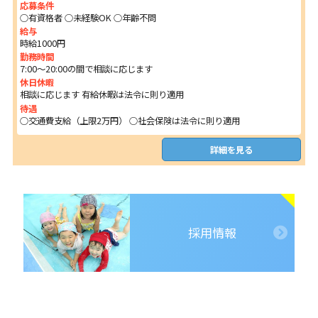
応募条件
○有資格者 ○未経験OK ○年齢不問
給与
時給1000円
勤務時間
7:00～20:00の間で相談に応じます
休日休暇
相談に応じます 有給休暇は法令に則り適用
待遇
○交通費支給（上限2万円） ○社会保険は法令に則り適用
詳細を見る
採用情報