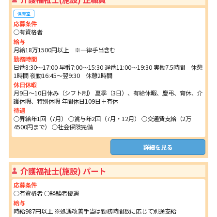
保育室
応募条件
○有資格者
給与
月給18万1500円以上 ※一律手当含む
勤務時間
日番8:30～17:00 早番7:00～15:30 遅番11:00～19:30 実働7.5時間 休憩
1時間 夜勤16:45～翌9:30 休憩2時間
休日休暇
月9日～10日休み（シフト制） 夏季（3日）、有給休暇、慶弔、育休、介
護休暇、特別休暇 年間休日109日＋有休
待遇
○昇給年1回（7月） ○賞与年2回（7月・12月） ○交通費支給（2万
4500円まで） ○社会保険完備
詳細を見る
介護福祉士(施設) パート
応募条件
○有資格者 ○経験者優遇
給与
時給987円以上 ※処遇改善手当は勤務時間数に応じて別途支給