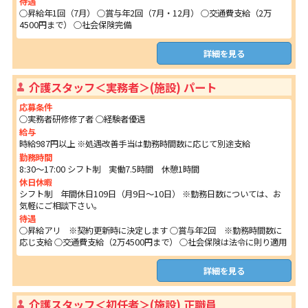
待遇
○昇給年1回（7月） ○賞与年2回（7月・12月） ○交通費支給（2万
4500円まで） ○社会保険完備
詳細を見る
介護スタッフ＜実務者＞(施設) パート
応募条件
○実務者研修修了者 ○経験者優遇
給与
時給987円以上 ※処遇改善手当は勤務時間数に応じて別途支給
勤務時間
8:30～17:00 シフト制 実働7.5時間 休憩1時間
休日休暇
シフト制 年間休日109日（月9日～10日） ※勤務日数については、お
気軽にご相談下さい。
待遇
○昇給アリ ※契約更新時に決定します ○賞与年2回 ※勤務時間数に
応じ支給 ○交通費支給（2万4500円まで） ○社会保険は法令に則り適用
詳細を見る
介護スタッフ＜初任者＞(施設) 正職員