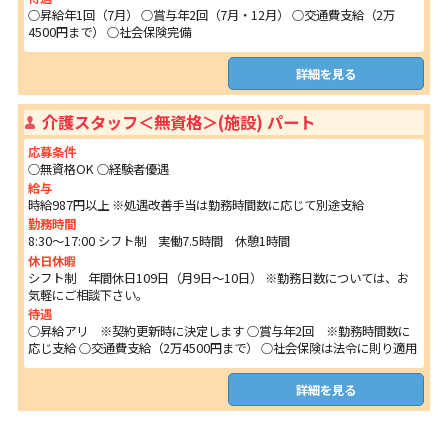
○昇給年1回（7月） ○賞与年2回（7月・12月） ○交通費支給（2万
4500円まで） ○社会保険完備
詳細を見る
介護スタッフ＜無資格＞(施設) パート
応募条件
○無資格OK ○経験者優遇
給与
時給987円以上 ※処遇改善手当は勤務時間数に応じて別途支給
勤務時間
8:30～17:00 シフト制 実働7.5時間 休憩1時間
休日休暇
シフト制 年間休日109日（月9日～10日） ※勤務日数については、お
気軽にご相談下さい。
待遇
○昇給アリ ※契約更新時に決定します ○賞与年2回 ※勤務時間数に
応じ支給 ○交通費支給（2万4500円まで） ○社会保険は法令に則り適用
詳細を見る