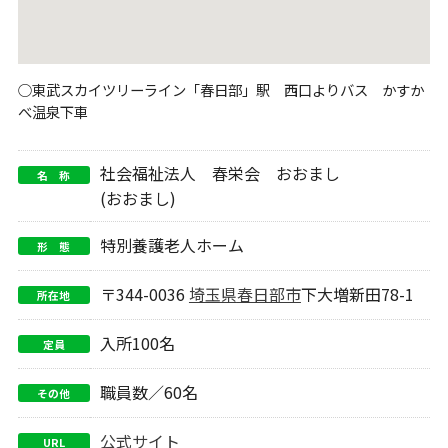
○東武スカイツリーライン「春日部」駅 西口よりバス かすか
べ温泉下車
社会福祉法人 春栄会 おおまし
名 称
(おおまし)
特別養護老人ホーム
形 態
〒344-0036
埼玉県
春日部市
下大増新田78-1
所在地
入所100名
定員
職員数／60名
その他
公式サイト
URL