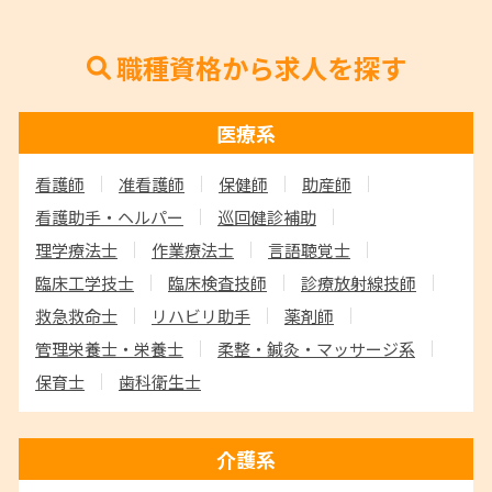
職種資格から求人を探す
医療系
看護師
准看護師
保健師
助産師
看護助手・ヘルパー
巡回健診補助
理学療法士
作業療法士
言語聴覚士
臨床工学技士
臨床検査技師
診療放射線技師
救急救命士
リハビリ助手
薬剤師
管理栄養士・栄養士
柔整・鍼灸・マッサージ系
保育士
歯科衛生士
介護系