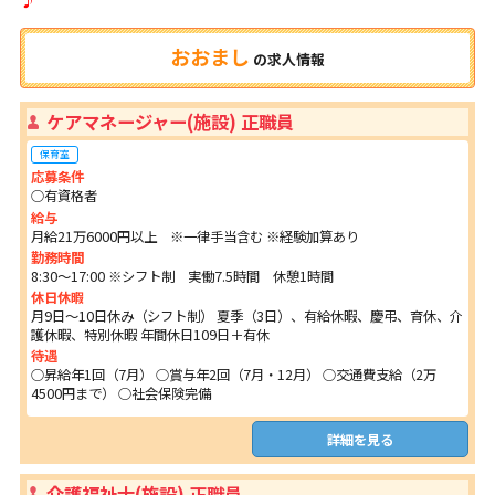
おおまし
の
求人情報
ケアマネージャー(施設) 正職員
保育室
応募条件
○有資格者
給与
月給21万6000円以上 ※一律手当含む ※経験加算あり
勤務時間
8:30～17:00 ※シフト制 実働7.5時間 休憩1時間
休日休暇
月9日～10日休み（シフト制） 夏季（3日）、有給休暇、慶弔、育休、介
護休暇、特別休暇 年間休日109日＋有休
待遇
○昇給年1回（7月） ○賞与年2回（7月・12月） ○交通費支給（2万
4500円まで） ○社会保険完備
詳細を見る
介護福祉士(施設) 正職員