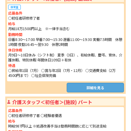
保育室
応募条件
○初任者研修修了者
給与
月給18万1500円以上 ※一律手当含む
勤務時間
日番8:30～17:00 早番7:00～15:30 遅番11:00～19:30 実働7.5時間 休憩
1時間 夜勤16:45～翌9:30 休憩2時間
休日休暇
月9日～10日休み（シフト制） 夏季（3日）、有給休暇、慶弔、育休、介
護休暇、特別休暇 年間休日109日＋有休
待遇
○昇給年1回（7月） ○賞与年2回（7月・12月） ○交通費支給（2万
4500円まで） ○社会保険完備
詳細を見る
介護スタッフ＜初任者＞(施設) パート
応募条件
○初任者研修修了者 ○経験者優遇
給与
時給987円以上 ※処遇改善手当は勤務時間数に応じて別途支給