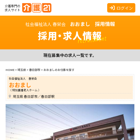
介護専門の
ログイン
求人サイト
おおまし 採用情報
社会福祉法人 春栄会
採用・求人情報
recruitment
現在募集中の求人一覧です。
HOME
>
埼玉県
>
春日部市
>
おおましのお仕事を探す
社会福祉法人 春栄会
おおまし
（ 特別養護老人ホーム ）
埼玉県 春日部市／春日部駅