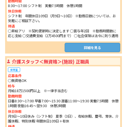
勤務時間
8:30～17:00 シフト制 実働7.5時間 休憩1時間
休日休暇
シフト制 年間休日109日（月9日～10日） ※勤務日数については、お
気軽にご相談下さい。
待遇
○昇給アリ ※契約更新時に決定します ○賞与年2回 ※勤務時間数に
応じ支給 ○交通費支給（2万4500円まで） ○社会保険は法令に則り適用
詳細を見る
介護スタッフ＜無資格＞(施設) 正職員
保育室
応募条件
○無資格OK
給与
月給18万1500円以上 ※一律手当含む
勤務時間
日番8:30～17:00 早番7:00～15:30 遅番11:00～19:30 実働7.5時間 休憩
1時間 夜勤16:45～翌9:30 休憩2時間
休日休暇
月9日～10日休み（シフト制） 夏季（3日）、有給休暇、慶弔、育休、介
護休暇、特別休暇 年間休日109日＋有休
待遇