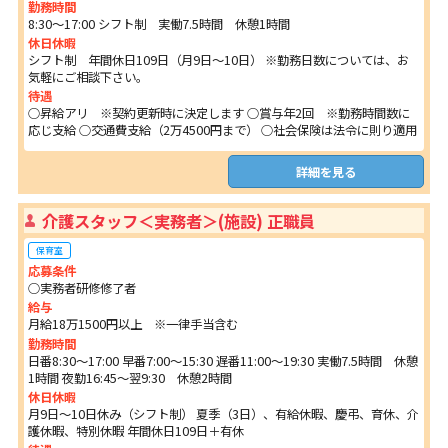
勤務時間
8:30～17:00 シフト制 実働7.5時間 休憩1時間
休日休暇
シフト制 年間休日109日（月9日～10日） ※勤務日数については、お
気軽にご相談下さい。
待遇
○昇給アリ ※契約更新時に決定します ○賞与年2回 ※勤務時間数に
応じ支給 ○交通費支給（2万4500円まで） ○社会保険は法令に則り適用
詳細を見る
介護スタッフ＜実務者＞(施設) 正職員
保育室
応募条件
○実務者研修修了者
給与
月給18万1500円以上 ※一律手当含む
勤務時間
日番8:30～17:00 早番7:00～15:30 遅番11:00～19:30 実働7.5時間 休憩
1時間 夜勤16:45～翌9:30 休憩2時間
休日休暇
月9日～10日休み（シフト制） 夏季（3日）、有給休暇、慶弔、育休、介
護休暇、特別休暇 年間休日109日＋有休