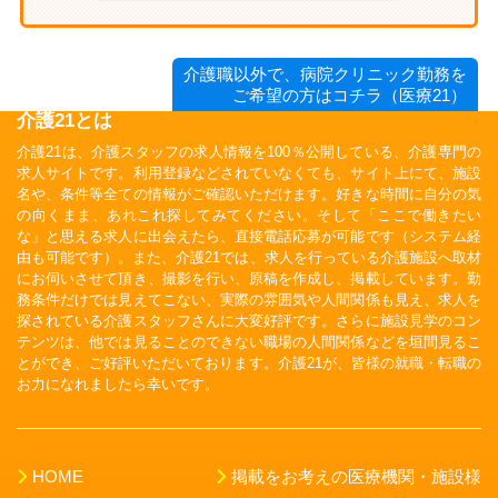
介護職以外で、病院クリニック勤務を
ご希望の方はコチラ（医療21）
介護21とは
介護21は、介護スタッフの求人情報を100％公開している、介護専門の
求人サイトです。利用登録などされていなくても、サイト上にて、施設
名や、条件等全ての情報がご確認いただけます。好きな時間に自分の気
の向くまま、あれこれ探してみてください。そして「ここで働きたい
な」と思える求人に出会えたら、直接電話応募が可能です（システム経
由も可能です）。また、介護21では、求人を行っている介護施設へ取材
にお伺いさせて頂き、撮影を行い、原稿を作成し、掲載しています。勤
務条件だけでは見えてこない、実際の雰囲気や人間関係も見え、求人を
探されている介護スタッフさんに大変好評です。さらに施設見学のコン
テンツは、他では見ることのできない職場の人間関係などを垣間見るこ
とができ、ご好評いただいております。介護21が、皆様の就職・転職の
お力になれましたら幸いです。
HOME
掲載をお考えの医療機関・施設様