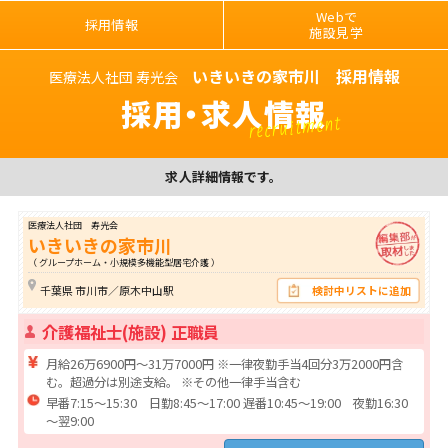
Webで
採用情報
施設見学
いきいきの家市川 採用情報
医療法人社団 寿光会
採用・求人情報
recruitment
求人詳細情報です。
医療法人社団 寿光会
いきいきの家市川
（ グループホーム・小規模多機能型居宅介護 ）
千葉県 市川市／原木中山駅
検討中リストに追加
介護福祉士(施設) 正職員
月給26万6900円～31万7000円 ※一律夜勤手当4回分3万2000円含
む。超過分は別途支給。 ※その他一律手当含む
早番7:15～15:30 日勤8:45～17:00 遅番10:45～19:00 夜勤16:30
～翌9:00