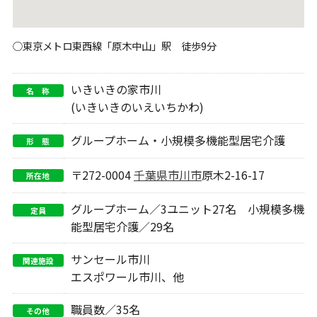
○東京メトロ東西線「原木中山」駅 徒歩9分
いきいきの家市川
名 称
(いきいきのいえいちかわ)
グループホーム・小規模多機能型居宅介護
形 態
〒272-0004
千葉県
市川市
原木2-16-17
所在地
グループホーム／3ユニット27名 小規模多機
定員
能型居宅介護／29名
サンセール市川
関連施設
エスポワール市川、他
職員数／35名
その他