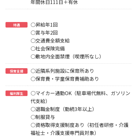
年間休日111日＋有休
○昇給年1回
待遇
○賞与年2回
○交通費全額支給
○社会保険完備
○敷地内全面禁煙（喫煙所なし）
○近隣系列施設に保育所あり
保育支援
○保育費・学童保育費補助あり
○マイカー通勤OK（駐車場代無料、ガソリン
福利厚生
代支給）
○退職金制度（勤続3年以上）
○制服貸与
○資格取得支援制度あり（初任者研修・介護
福祉士・介護支援専門員対象）