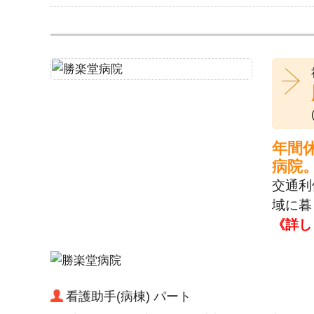
年間
病院
交通利
域に暮
《詳し
看護助手(病棟) パート