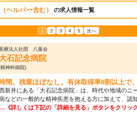
（ヘルパー含む）
の求人情報一覧
1
2
3
4
5
次へ
医療法人社団 八葉会
大石記念病院
(精神科病院)
7時間。残業ほぼなし。有休取得率8割以上で
西新井にある「大石記念病院」は、時代や地域のニ
病などの一般的な精神疾患を抱える方に加えて、認
…《詳しくは下記の「詳細を見る」ボタンをクリッ