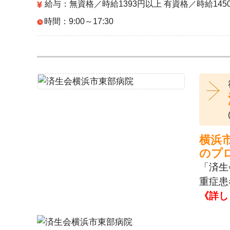
給与：無資格／時給1393円以上 有資格／時給14
時間：9:00～17:30
横浜
のプ
「済生
重症患
《詳し