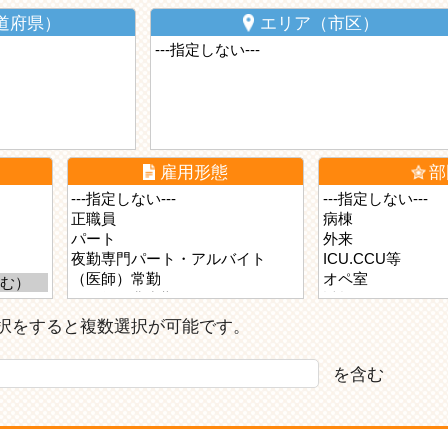
道府県）
エリア（市区）
雇用形態
部
ら選択をすると複数選択が可能です。
を含む