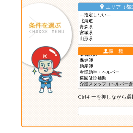
エリア（都
職 種
Ctrlキーを押しなが