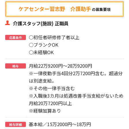
ケアセンター習志野 介護助手
の
募集要項
介護スタッフ(施設) 正職員
○初任者研修修了者以上
応募条件
○ブランクOK
○未経験OK
月給22万9200円～28万9200円
給与
※一律夜勤手当4回分2万7200円含む。超過分
は別途支給。
※その他一律手当含む
※入職後3カ月は処遇改善手当支給がないため
月給20万7200円以上
※経験加算あり
基本給／15万2000円～18万円
給与詳細