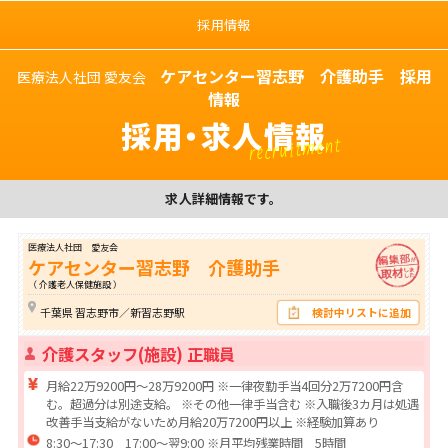
採用情報
ケアセンター習志野 介護助手 採用
医療法人社団 愛友会
情報
採用・求人情報
recruitment
求人詳細情報です。
医療法人社団 愛友会
ケアセンター習志野 介護助手
（ 介護老人保健施設 ）
千葉県 習志野市／新習志野駅
検討中リストに追加
介護スタッフ(施設) 正職員
月給22万9200円～28万9200円 ※一律夜勤手当4回分2万7200円含
む。超過分は別途支給。 ※その他一律手当含む ※入職後3カ月は処遇
改善手当支給がないため月給20万7200円以上 ※経験加算あり
8:30～17:30 17:00～翌9:00 ※月平均残業時間 5時間