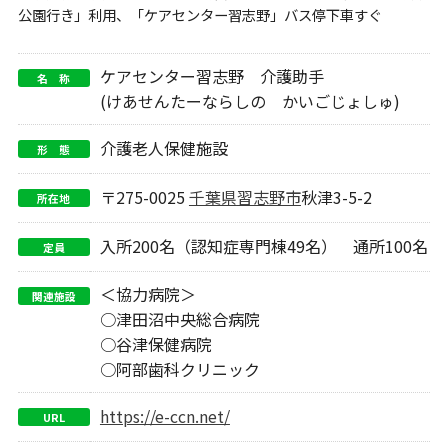
公園行き」利用、「ケアセンター習志野」バス停下車すぐ
ケアセンター習志野 介護助手
名 称
(けあせんたーならしの かいごじょしゅ)
介護老人保健施設
形 態
〒275-0025
千葉県
習志野市
秋津3-5-2
所在地
入所200名（認知症専門棟49名） 通所100名
定員
＜協力病院＞
関連施設
○津田沼中央総合病院
○谷津保健病院
○阿部歯科クリニック
https://e-ccn.net/
URL