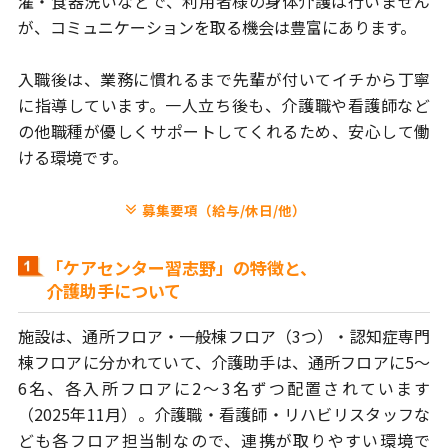
濯・食器洗いなどで、利用者様の身体介護は
行いません
が、コミュニケーションを取る機会は豊富にあります。
入職後は、業務に慣れるまで先輩が付いてイチから丁寧
に
指導しています。一人立ち後も、介護職や看護師など
の
他職種が優しくサポートしてくれるため、安心して働
ける環境です。
募集要項（給与/休日/他）
「ケアセンター習志野」の特徴と、
介護助手について
施設は、通所フロア・一般棟フロア（3つ）・認知症専門
棟フロアに
分かれていて、介護助手は、通所フロアに5～
6名、各入所フロアに
2～3名ずつ配置されています
（2025年11月）。介護職・看護師・
リハビリスタッフな
ども各フロア担当制なので、連携が取りやすい環境で