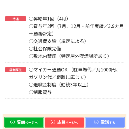
○昇給年1回（4月）
待遇
○賞与年2回（7月、12月・前年実績／3.9カ月
＋勤務評定）
○交通費支給（規定による）
○社会保険完備
○敷地内禁煙（特定屋外喫煙場所あり）
○マイカー通勤OK （駐車場代／月1000円、
福利厚生
ガソリン代／距離に応じて）
○退職金制度（勤続3年以上）
○制服貸与
質問
応募
電話
ページへ
ページへ
する