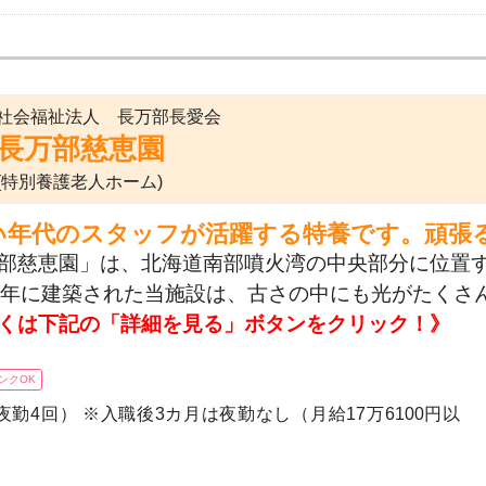
社会福祉法人 長万部長愛会
長万部慈恵園
(特別養護老人ホーム)
い年代のスタッフが活躍する特養です。頑張
部慈恵園」は、北海道南部噴火湾の中央部分に位置
3年に建築された当施設は、古さの中にも光がたくさ
くは下記の「詳細を見る」ボタンをクリック！》
ンクOK
夜勤4回） ※入職後3カ月は夜勤なし（月給17万6100円以