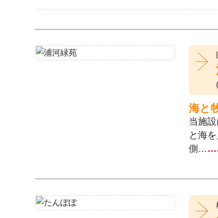
海と
当施設
と海を
側…
…