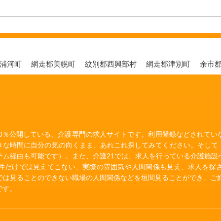
郡浦河町
網走郡美幌町
紋別郡西興部村
網走郡津別町
余市
00％公開している、介護専門の求人サイトです。利用登録などされて
きな時間に自分の気の向くまま、あれこれ探してみてください。そして
テム経由も可能です）。また、介護21では、求人を行っている介護施設
件だけでは見えてこない、実際の雰囲気や人間関係も見え、求人を探
では見ることのできない職場の人間関係などを垣間見ることができ、ご好
です。