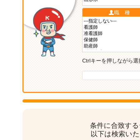
職 種
Ctrlキーを押しなが
条件に合致する
以下は検索いた