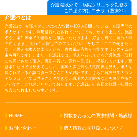
介護職以外で、病院クリニック勤務を
ご希望の方はコチラ（医療21）
介護21とは
介護21は、介護スタッフの求人情報を100％公開している、介護専門の
求人サイトです。利用登録などされていなくても、サイト上にて、施設
名や、条件等全ての情報がご確認いただけます。好きな時間に自分の気
の向くまま、あれこれ探してみてください。そして「ここで働きたい
な」と思える求人に出会えたら、直接電話応募が可能です（システム経
由も可能です）。また、介護21では、求人を行っている介護施設へ取材
にお伺いさせて頂き、撮影を行い、原稿を作成し、掲載しています。勤
務条件だけでは見えてこない、実際の雰囲気や人間関係も見え、求人を
探されている介護スタッフさんに大変好評です。さらに施設見学のコン
テンツは、他では見ることのできない職場の人間関係などを垣間見るこ
とができ、ご好評いただいております。介護21が、皆様の就職・転職の
お力になれましたら幸いです。
HOME
掲載をお考えの医療機関・施設様
お問い合わせ
個人情報の取り扱いについて