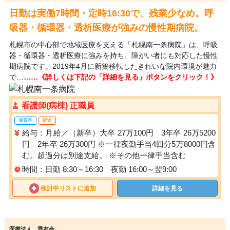
日勤は実働7時間・定時16:30で、残業少なめ。呼
吸器・循環器・透析医療が強みの慢性期病院。
札幌市の中心部で地域医療を支える「札幌南一条病院」は、呼吸
器・循環器・透析医療に強みを持ち、障がい者にも対応した慢性
期病院です。2019年4月に新築移転したきれいな院内環境が魅力
で…
……《詳しくは下記の「詳細を見る」ボタンをクリック！》
看護師(病棟) 正職員
保育室
駅近
給与：月給／（新卒）大卒 27万100円 3年卒 26万5200
円 2年卒 26万300円 ※一律夜勤手当4回分5万8000円含
む。超過分は別途支給。 ※その他一律手当含む
時間：日勤 8:30～16:30 夜勤 16:00～翌9:00
検討中リストに追加
詳細を見る
医療法人 秀友会