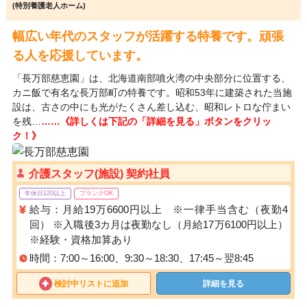
(特別養護老人ホーム)
幅広い年代のスタッフが活躍する特養です。頑張
る人を応援しています。
「長万部慈恵園」は、北海道南部噴火湾の中央部分に位置する、
カニ飯で有名な長万部町の特養です。昭和53年に建築された当施
設は、古さの中にも光がたくさん差し込む、昭和レトロな佇まい
を残…
……《詳しくは下記の「詳細を見る」ボタンをクリッ
ク！》
介護スタッフ(施設) 契約社員
年休日120以上
ブランクOK
給与：月給19万6600円以上 ※一律手当含む（夜勤4
回） ※入職後3カ月は夜勤なし（月給17万6100円以上）
※経験・資格加算あり
時間：7:00～16:00、9:30～18:30、17:45～翌8:45
検討中リストに追加
詳細を見る