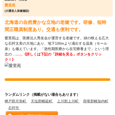
愛里苑
(介護老人保健施設)
北海道の自然豊かな立地の老健です。研修、短時
間正職員制度あり。交通も便利です。
愛里苑は、医療法人秀友会が運営する老健です。緑の映える広大
な石狩太美の大地にあり、地下100mより涌出する温泉（モール
泉）も備えています。「急性期医療から在宅療養まで」という理
念の…
……《詳しくは下記の「詳細を見る」ボタンをクリッ
ク！》
ランダムリンク（掲載がない場合もあります）
樺戸郡月形町
天塩郡幌延町
上川郡上川町
雨竜郡幌加内町
石狩市