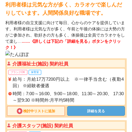
利用者様は元気な方が多く、カラオケで楽しんだ
りしています。人間関係良好な職場です。
利用者様の自立支援に向けて毎日、心からのケアを提供していま
す。利用者様は元気な方が多く、午前と午後の体操には大勢の方
がご参加され、歌好きの方も多く、体操後は全員でカラオケをし
て楽し…
……《詳しくは下記の「詳細を見る」ボタンをクリッ
ク！》
介護福祉士(施設) 契約社員
ブランクOK
保育室
給与：月給17万7200円以上 ※一律手当含む（夜勤4
回） ※経験者優遇
時間：7:00～16:00、9:00～18:00、11:30～20:30、 17:30
～翌9:30 ※時間外:月平均5時間
検討中リストに追加
詳細を見る
介護スタッフ(施設) 契約社員