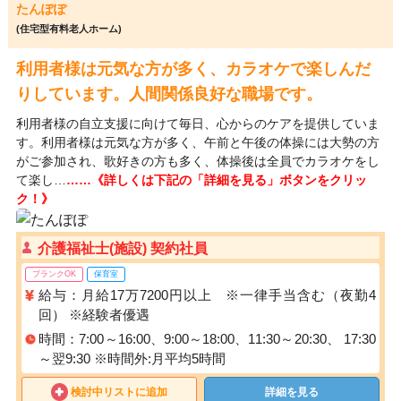
たんぽぽ
(住宅型有料老人ホーム)
利用者様は元気な方が多く、カラオケで楽しんだ
りしています。人間関係良好な職場です。
利用者様の自立支援に向けて毎日、心からのケアを提供していま
す。利用者様は元気な方が多く、午前と午後の体操には大勢の方
がご参加され、歌好きの方も多く、体操後は全員でカラオケをし
て楽し…
……《詳しくは下記の「詳細を見る」ボタンをクリッ
ク！》
介護福祉士(施設) 契約社員
ブランクOK
保育室
給与：月給17万7200円以上 ※一律手当含む（夜勤4
回） ※経験者優遇
時間：7:00～16:00、9:00～18:00、11:30～20:30、 17:30
～翌9:30 ※時間外:月平均5時間
検討中リストに追加
詳細を見る