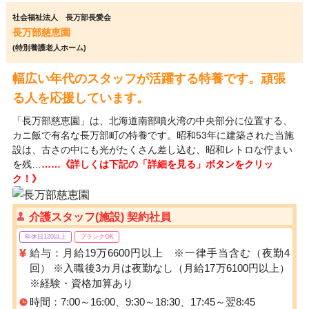
社会福祉法人 長万部長愛会
長万部慈恵園
(特別養護老人ホーム)
幅広い年代のスタッフが活躍する特養です。頑張
る人を応援しています。
「長万部慈恵園」は、北海道南部噴火湾の中央部分に位置する、
カニ飯で有名な長万部町の特養です。昭和53年に建築された当施
設は、古さの中にも光がたくさん差し込む、昭和レトロな佇まい
を残…
……《詳しくは下記の「詳細を見る」ボタンをクリッ
ク！》
介護スタッフ(施設) 契約社員
年休日120以上
ブランクOK
給与：月給19万6600円以上 ※一律手当含む（夜勤4
回） ※入職後3カ月は夜勤なし（月給17万6100円以上）
※経験・資格加算あり
時間：7:00～16:00、9:30～18:30、17:45～翌8:45