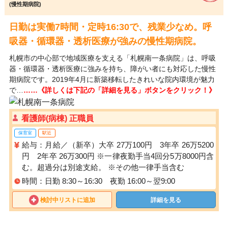
(慢性期病院)
日勤は実働7時間・定時16:30で、残業少なめ。呼
吸器・循環器・透析医療が強みの慢性期病院。
札幌市の中心部で地域医療を支える「札幌南一条病院」は、呼吸
器・循環器・透析医療に強みを持ち、障がい者にも対応した慢性
期病院です。2019年4月に新築移転したきれいな院内環境が魅力
で…
……《詳しくは下記の「詳細を見る」ボタンをクリック！》
看護師(病棟) 正職員
保育室
駅近
給与：月給／（新卒）大卒 27万100円 3年卒 26万5200
円 2年卒 26万300円 ※一律夜勤手当4回分5万8000円含
む。超過分は別途支給。 ※その他一律手当含む
時間：日勤 8:30～16:30 夜勤 16:00～翌9:00
検討中リストに追加
詳細を見る