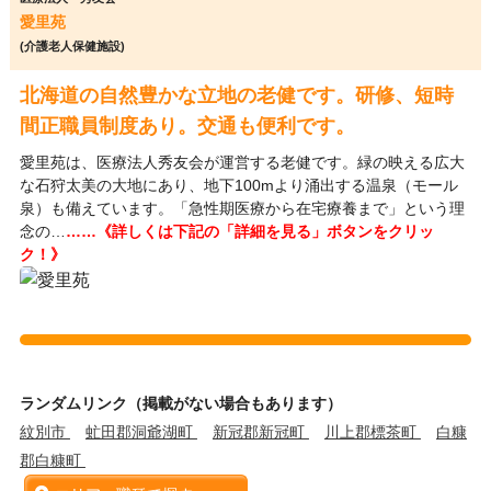
愛里苑
(介護老人保健施設)
北海道の自然豊かな立地の老健です。研修、短時
間正職員制度あり。交通も便利です。
愛里苑は、医療法人秀友会が運営する老健です。緑の映える広大
な石狩太美の大地にあり、地下100mより涌出する温泉（モール
泉）も備えています。「急性期医療から在宅療養まで」という理
念の…
……《詳しくは下記の「詳細を見る」ボタンをクリッ
ク！》
ランダムリンク（掲載がない場合もあります）
紋別市
虻田郡洞爺湖町
新冠郡新冠町
川上郡標茶町
白糠
郡白糠町