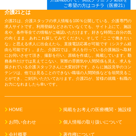
ご希望の方はコチラ（医療21）
介護21とは
介護21は、介護スタッフの求人情報を100％公開している、介護専門の
求人サイトです。利用登録などされていなくても、サイト上にて、施設
名や、条件等全ての情報がご確認いただけます。好きな時間に自分の気
の向くまま、あれこれ探してみてください。そして「ここで働きたい
な」と思える求人に出会えたら、直接電話応募が可能です（システム経
由も可能です）。また、介護21では、求人を行っている介護施設へ取材
にお伺いさせて頂き、撮影を行い、原稿を作成し、掲載しています。勤
務条件だけでは見えてこない、実際の雰囲気や人間関係も見え、求人を
探されている介護スタッフさんに大変好評です。さらに施設見学のコン
テンツは、他では見ることのできない職場の人間関係などを垣間見るこ
とができ、ご好評いただいております。介護21が、皆様の就職・転職の
お力になれましたら幸いです。
HOME
掲載をお考えの医療機関・施設様
お問い合わせ
個人情報の取り扱いについて
会社概要
著作権について