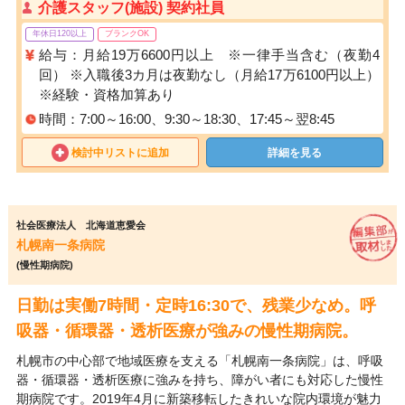
介護スタッフ(施設) 契約社員
年休日120以上
ブランクOK
給与：月給19万6600円以上 ※一律手当含む（夜勤4
回） ※入職後3カ月は夜勤なし（月給17万6100円以上）
※経験・資格加算あり
時間：7:00～16:00、9:30～18:30、17:45～翌8:45
検討中リストに追加
詳細を見る
社会医療法人 北海道恵愛会
札幌南一条病院
(慢性期病院)
日勤は実働7時間・定時16:30で、残業少なめ。呼
吸器・循環器・透析医療が強みの慢性期病院。
札幌市の中心部で地域医療を支える「札幌南一条病院」は、呼吸
器・循環器・透析医療に強みを持ち、障がい者にも対応した慢性
期病院です。2019年4月に新築移転したきれいな院内環境が魅力