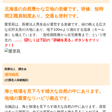
北海道の自然豊かな立地の老健です。研修、短時
間正職員制度あり。交通も便利です。
愛里苑は、医療法人秀友会が運営する老健です。緑の映える広大
な石狩太美の大地にあり、地下100mより涌出する温泉（モール
泉）も備えています。「急性期医療から在宅療養まで」という理
念の…
……《詳しくは下記の「詳細を見る」ボタンをクリッ
ク！》
医療法人 讃生会
浦河緑苑
(介護老人保健施設)
海と牧場を見下ろす雄大な自然の中にあります。
地域の重要なリハビリ拠点です。
当施設は、海と牧場を見下ろす雄大な自然の中にあります。居室
はすべて個室で、全ての居室から牧場と海を見ることができ、四