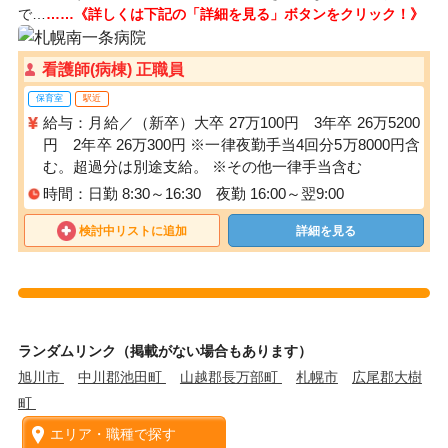
で…
……《詳しくは下記の「詳細を見る」ボタンをクリック！》
看護師(病棟) 正職員
保育室
駅近
給与：月給／（新卒）大卒 27万100円 3年卒 26万5200
円 2年卒 26万300円 ※一律夜勤手当4回分5万8000円含
む。超過分は別途支給。 ※その他一律手当含む
時間：日勤 8:30～16:30 夜勤 16:00～翌9:00
検討中リストに追加
詳細を見る
ランダムリンク（掲載がない場合もあります）
旭川市
中川郡池田町
山越郡長万部町
札幌市
広尾郡大樹
町
エリア・職種で探す