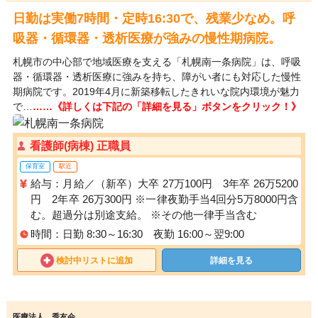
日勤は実働7時間・定時16:30で、残業少なめ。呼
吸器・循環器・透析医療が強みの慢性期病院。
札幌市の中心部で地域医療を支える「札幌南一条病院」は、呼吸
器・循環器・透析医療に強みを持ち、障がい者にも対応した慢性
期病院です。2019年4月に新築移転したきれいな院内環境が魅力
で…
……《詳しくは下記の「詳細を見る」ボタンをクリック！》
看護師(病棟) 正職員
保育室
駅近
給与：月給／（新卒）大卒 27万100円 3年卒 26万5200
円 2年卒 26万300円 ※一律夜勤手当4回分5万8000円含
む。超過分は別途支給。 ※その他一律手当含む
時間：日勤 8:30～16:30 夜勤 16:00～翌9:00
検討中リストに追加
詳細を見る
医療法人 秀友会