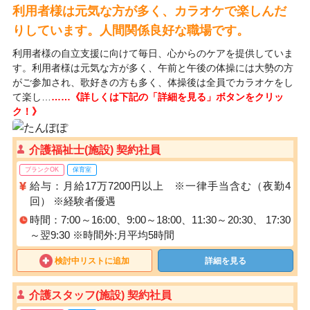
利用者様は元気な方が多く、カラオケで楽しんだ
りしています。人間関係良好な職場です。
利用者様の自立支援に向けて毎日、心からのケアを提供していま
す。利用者様は元気な方が多く、午前と午後の体操には大勢の方
がご参加され、歌好きの方も多く、体操後は全員でカラオケをし
て楽し…
……《詳しくは下記の「詳細を見る」ボタンをクリッ
ク！》
介護福祉士(施設) 契約社員
ブランクOK
保育室
給与：月給17万7200円以上 ※一律手当含む（夜勤4
回） ※経験者優遇
時間：7:00～16:00、9:00～18:00、11:30～20:30、 17:30
～翌9:30 ※時間外:月平均5時間
検討中リストに追加
詳細を見る
介護スタッフ(施設) 契約社員