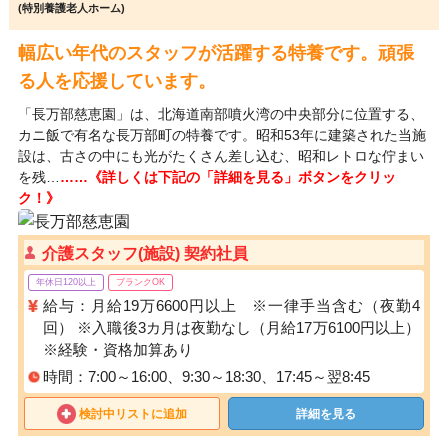
(特別養護老人ホーム)
幅広い年代のスタッフが活躍する特養です。頑張
る人を応援しています。
「長万部慈恵園」は、北海道南部噴火湾の中央部分に位置する、
カニ飯で有名な長万部町の特養です。昭和53年に建築された当施
設は、古さの中にも光がたくさん差し込む、昭和レトロな佇まい
を残…
……《詳しくは下記の「詳細を見る」ボタンをクリッ
ク！》
介護スタッフ(施設) 契約社員
年休日120以上
ブランクOK
給与：月給19万6600円以上 ※一律手当含む（夜勤4
回） ※入職後3カ月は夜勤なし（月給17万6100円以上）
※経験・資格加算あり
時間：7:00～16:00、9:30～18:30、17:45～翌8:45
検討中リストに追加
詳細を見る