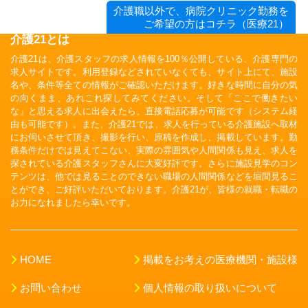
介護職以外で、病院クリニック勤務を
ご希望の方はコチラ（医療21）
介護21とは
介護21は、介護スタッフの求人情報を100％公開している、介護専門の
求人サイトです。利用登録などされていなくても、サイト上にて、施設
名や、条件等全ての情報がご確認いただけます。好きな時間に自分の気
の向くまま、あれこれ探してみてください。そして「ここで働きたい
な」と思える求人に出会えたら、直接電話応募が可能です（システム経
由も可能です）。また、介護21では、求人を行っている介護施設へ取材
にお伺いさせて頂き、撮影を行い、原稿を作成し、掲載しています。勤
務条件だけでは見えてこない、実際の雰囲気や人間関係も見え、求人を
探されている介護スタッフさんに大変好評です。さらに施設見学のコン
テンツは、他では見ることのできない職場の人間関係などを垣間見るこ
とができ、ご好評いただいております。介護21が、皆様の就職・転職の
お力になれましたら幸いです。
HOME
掲載をお考えの医療機関・施設様
お問い合わせ
個人情報の取り扱いについて