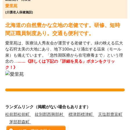
愛里苑
(介護老人保健施設)
北海道の自然豊かな立地の老健です。研修、短時
間正職員制度あり。交通も便利です。
愛里苑は、医療法人秀友会が運営する老健です。緑の映える広大
な石狩太美の大地にあり、地下100mより涌出する温泉（モール
泉）も備えています。「急性期医療から在宅療養まで」という理
念の…
……《詳しくは下記の「詳細を見る」ボタンをクリッ
ク！》
ランダムリンク（掲載がない場合もあります）
松前郡松前町
紋別郡西興部村
標津郡標津町
天塩郡豊富町
茅部郡森町