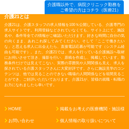
介護職以外で、病院クリニック勤務を
ご希望の方はコチラ（医療21）
介護21とは
介護21は、介護スタッフの求人情報を100％公開している、介護専門の
求人サイトです。利用登録などされていなくても、サイト上にて、施設
名や、条件等全ての情報がご確認いただけます。好きな時間に自分の気
の向くまま、あれこれ探してみてください。そして「ここで働きたい
な」と思える求人に出会えたら、直接電話応募が可能です（システム経
由も可能です）。また、介護21では、求人を行っている介護施設へ取材
にお伺いさせて頂き、撮影を行い、原稿を作成し、掲載しています。勤
務条件だけでは見えてこない、実際の雰囲気や人間関係も見え、求人を
探されている介護スタッフさんに大変好評です。さらに施設見学のコン
テンツは、他では見ることのできない職場の人間関係などを垣間見るこ
とができ、ご好評いただいております。介護21が、皆様の就職・転職の
お力になれましたら幸いです。
HOME
掲載をお考えの医療機関・施設様
お問い合わせ
個人情報の取り扱いについて