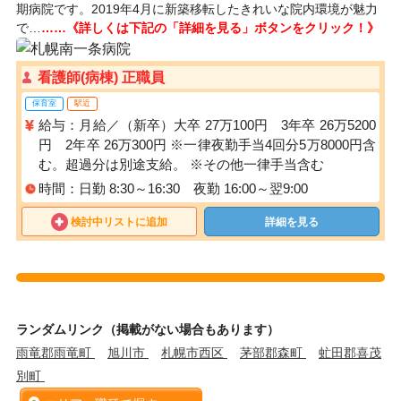
期病院です。2019年4月に新築移転したきれいな院内環境が魅力
で…
……《詳しくは下記の「詳細を見る」ボタンをクリック！》
看護師(病棟) 正職員
保育室
駅近
給与：月給／（新卒）大卒 27万100円 3年卒 26万5200
円 2年卒 26万300円 ※一律夜勤手当4回分5万8000円含
む。超過分は別途支給。 ※その他一律手当含む
時間：日勤 8:30～16:30 夜勤 16:00～翌9:00
検討中リストに追加
詳細を見る
ランダムリンク（掲載がない場合もあります）
雨竜郡雨竜町
旭川市
札幌市西区
茅部郡森町
虻田郡喜茂
別町