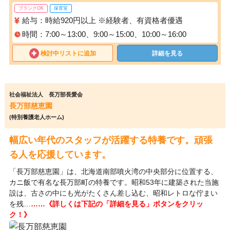
ブランクOK
保育室
給与：時給920円以上 ※経験者、有資格者優遇
時間：7:00～13:00、9:00～15:00、10:00～16:00
検討中リストに追加
詳細を見る
社会福祉法人 長万部長愛会
長万部慈恵園
(特別養護老人ホーム)
幅広い年代のスタッフが活躍する特養です。頑張
る人を応援しています。
「長万部慈恵園」は、北海道南部噴火湾の中央部分に位置する、
カニ飯で有名な長万部町の特養です。昭和53年に建築された当施
設は、古さの中にも光がたくさん差し込む、昭和レトロな佇まい
を残…
……《詳しくは下記の「詳細を見る」ボタンをクリッ
ク！》