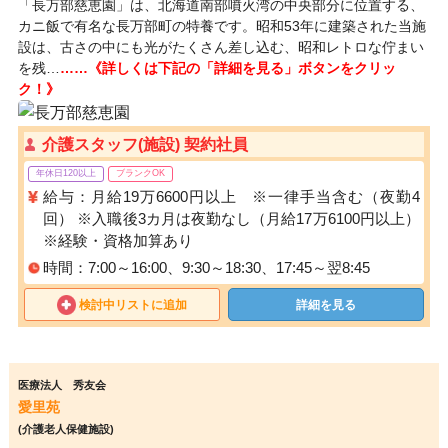
「長万部慈恵園」は、北海道南部噴火湾の中央部分に位置する、
カニ飯で有名な長万部町の特養です。昭和53年に建築された当施
設は、古さの中にも光がたくさん差し込む、昭和レトロな佇まい
を残…
……《詳しくは下記の「詳細を見る」ボタンをクリッ
ク！》
介護スタッフ(施設) 契約社員
年休日120以上
ブランクOK
給与：月給19万6600円以上 ※一律手当含む（夜勤4
回） ※入職後3カ月は夜勤なし（月給17万6100円以上）
※経験・資格加算あり
時間：7:00～16:00、9:30～18:30、17:45～翌8:45
検討中リストに追加
詳細を見る
医療法人 秀友会
愛里苑
(介護老人保健施設)