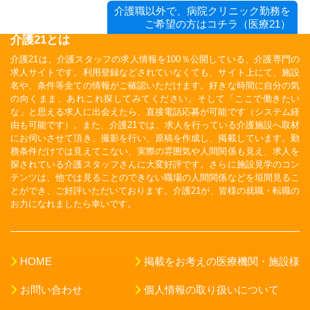
介護職以外で、病院クリニック勤務を
ご希望の方はコチラ（医療21）
介護21とは
介護21は、介護スタッフの求人情報を100％公開している、介護専門の
求人サイトです。利用登録などされていなくても、サイト上にて、施設
名や、条件等全ての情報がご確認いただけます。好きな時間に自分の気
の向くまま、あれこれ探してみてください。そして「ここで働きたい
な」と思える求人に出会えたら、直接電話応募が可能です（システム経
由も可能です）。また、介護21では、求人を行っている介護施設へ取材
にお伺いさせて頂き、撮影を行い、原稿を作成し、掲載しています。勤
務条件だけでは見えてこない、実際の雰囲気や人間関係も見え、求人を
探されている介護スタッフさんに大変好評です。さらに施設見学のコン
テンツは、他では見ることのできない職場の人間関係などを垣間見るこ
とができ、ご好評いただいております。介護21が、皆様の就職・転職の
お力になれましたら幸いです。
HOME
掲載をお考えの医療機関・施設様
お問い合わせ
個人情報の取り扱いについて