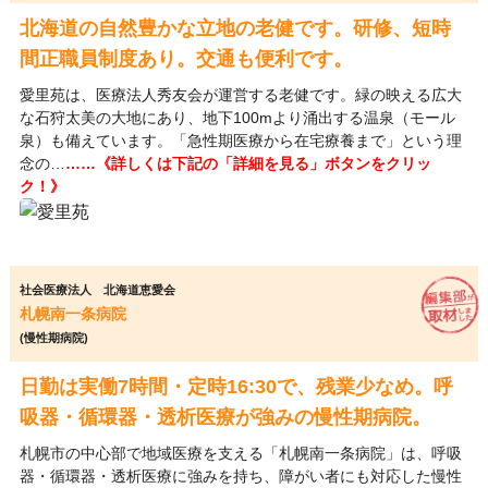
北海道の自然豊かな立地の老健です。研修、短時
間正職員制度あり。交通も便利です。
愛里苑は、医療法人秀友会が運営する老健です。緑の映える広大
な石狩太美の大地にあり、地下100mより涌出する温泉（モール
泉）も備えています。「急性期医療から在宅療養まで」という理
念の…
……《詳しくは下記の「詳細を見る」ボタンをクリッ
ク！》
社会医療法人 北海道恵愛会
札幌南一条病院
(慢性期病院)
日勤は実働7時間・定時16:30で、残業少なめ。呼
吸器・循環器・透析医療が強みの慢性期病院。
札幌市の中心部で地域医療を支える「札幌南一条病院」は、呼吸
器・循環器・透析医療に強みを持ち、障がい者にも対応した慢性