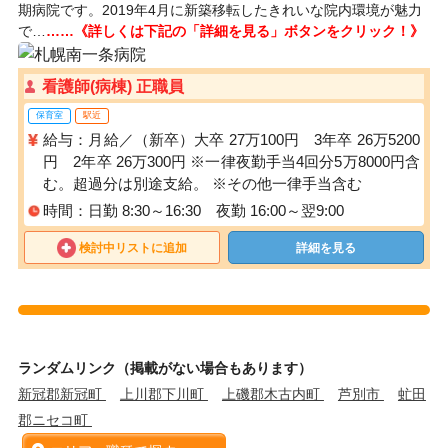
期病院です。2019年4月に新築移転したきれいな院内環境が魅力
で…
……《詳しくは下記の「詳細を見る」ボタンをクリック！》
看護師(病棟) 正職員
保育室
駅近
給与：月給／（新卒）大卒 27万100円 3年卒 26万5200
円 2年卒 26万300円 ※一律夜勤手当4回分5万8000円含
む。超過分は別途支給。 ※その他一律手当含む
時間：日勤 8:30～16:30 夜勤 16:00～翌9:00
検討中リストに追加
詳細を見る
ランダムリンク（掲載がない場合もあります）
新冠郡新冠町
上川郡下川町
上磯郡木古内町
芦別市
虻田
郡ニセコ町