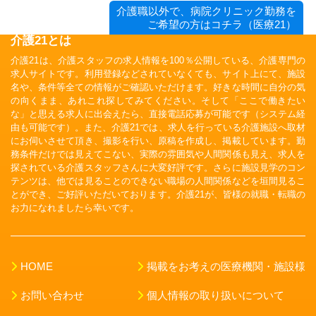
介護職以外で、病院クリニック勤務を
ご希望の方はコチラ（医療21）
介護21とは
介護21は、介護スタッフの求人情報を100％公開している、介護専門の
求人サイトです。利用登録などされていなくても、サイト上にて、施設
名や、条件等全ての情報がご確認いただけます。好きな時間に自分の気
の向くまま、あれこれ探してみてください。そして「ここで働きたい
な」と思える求人に出会えたら、直接電話応募が可能です（システム経
由も可能です）。また、介護21では、求人を行っている介護施設へ取材
にお伺いさせて頂き、撮影を行い、原稿を作成し、掲載しています。勤
務条件だけでは見えてこない、実際の雰囲気や人間関係も見え、求人を
探されている介護スタッフさんに大変好評です。さらに施設見学のコン
テンツは、他では見ることのできない職場の人間関係などを垣間見るこ
とができ、ご好評いただいております。介護21が、皆様の就職・転職の
お力になれましたら幸いです。
HOME
掲載をお考えの医療機関・施設様
お問い合わせ
個人情報の取り扱いについて