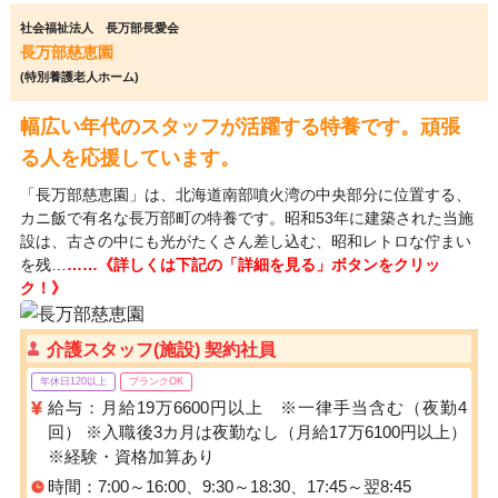
社会福祉法人 長万部長愛会
長万部慈恵園
(特別養護老人ホーム)
幅広い年代のスタッフが活躍する特養です。頑張
る人を応援しています。
「長万部慈恵園」は、北海道南部噴火湾の中央部分に位置する、
カニ飯で有名な長万部町の特養です。昭和53年に建築された当施
設は、古さの中にも光がたくさん差し込む、昭和レトロな佇まい
を残…
……《詳しくは下記の「詳細を見る」ボタンをクリッ
ク！》
介護スタッフ(施設) 契約社員
年休日120以上
ブランクOK
給与：月給19万6600円以上 ※一律手当含む（夜勤4
回） ※入職後3カ月は夜勤なし（月給17万6100円以上）
※経験・資格加算あり
時間：7:00～16:00、9:30～18:30、17:45～翌8:45