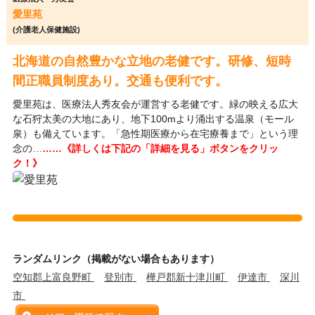
愛里苑
(介護老人保健施設)
北海道の自然豊かな立地の老健です。研修、短時
間正職員制度あり。交通も便利です。
愛里苑は、医療法人秀友会が運営する老健です。緑の映える広大
な石狩太美の大地にあり、地下100mより涌出する温泉（モール
泉）も備えています。「急性期医療から在宅療養まで」という理
念の…
……《詳しくは下記の「詳細を見る」ボタンをクリッ
ク！》
ランダムリンク（掲載がない場合もあります）
空知郡上富良野町
登別市
樺戸郡新十津川町
伊達市
深川
市