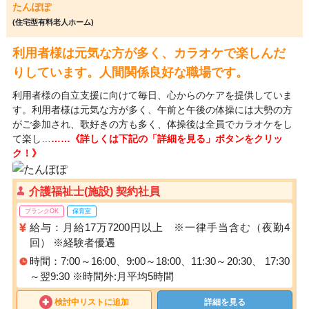
たんぽぽ
(住宅型有料老人ホーム)
利用者様は元気な方が多く、カラオケで楽しんだ
りしています。人間関係良好な職場です。
利用者様の自立支援に向けて毎日、心からのケアを提供していま
す。利用者様は元気な方が多く、午前と午後の体操には大勢の方
がご参加され、歌好きの方も多く、体操後は全員でカラオケをし
て楽し…
……《詳しくは下記の「詳細を見る」ボタンをクリッ
ク！》
介護福祉士(施設) 契約社員
ブランクOK
保育室
給与：月給17万7200円以上 ※一律手当含む（夜勤4
回） ※経験者優遇
時間：7:00～16:00、9:00～18:00、11:30～20:30、 17:30
～翌9:30 ※時間外:月平均5時間
検討中リストに追加
詳細を見る