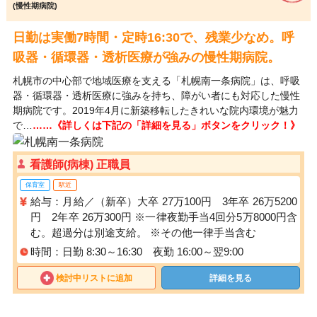
(慢性期病院)
日勤は実働7時間・定時16:30で、残業少なめ。呼
吸器・循環器・透析医療が強みの慢性期病院。
札幌市の中心部で地域医療を支える「札幌南一条病院」は、呼吸
器・循環器・透析医療に強みを持ち、障がい者にも対応した慢性
期病院です。2019年4月に新築移転したきれいな院内環境が魅力
で…
……《詳しくは下記の「詳細を見る」ボタンをクリック！》
看護師(病棟) 正職員
保育室
駅近
給与：月給／（新卒）大卒 27万100円 3年卒 26万5200
円 2年卒 26万300円 ※一律夜勤手当4回分5万8000円含
む。超過分は別途支給。 ※その他一律手当含む
時間：日勤 8:30～16:30 夜勤 16:00～翌9:00
検討中リストに追加
詳細を見る