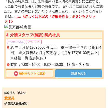
「長万部慈恵園」は、北海道南部噴火湾の中央部分に位置する、
カニ飯で有名な長万部町の特養です。昭和53年に建築された当施
設は、古さの中にも光がたくさん差し込む、昭和レトロな佇まい
を残…
……《詳しくは下記の「詳細を見る」ボタンをクリッ
ク！》
介護スタッフ(施設) 契約社員
年休日120以上
ブランクOK
給与：月給19万6600円以上 ※一律手当含む（夜勤4
回） ※入職後3カ月は夜勤なし（月給17万6100円以上）
※経験・資格加算あり
時間：7:00～16:00、9:30～18:30、17:45～翌8:45
検討中リストに追加
詳細を見る
医療法人 秀友会
愛里苑
(介護老人保健施設)