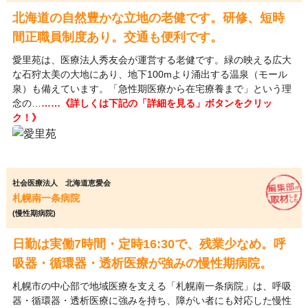
北海道の自然豊かな立地の老健です。研修、短時
間正職員制度あり。交通も便利です。
愛里苑は、医療法人秀友会が運営する老健です。緑の映える広大
な石狩太美の大地にあり、地下100mより涌出する温泉（モール
泉）も備えています。「急性期医療から在宅療養まで」という理
念の…
……《詳しくは下記の「詳細を見る」ボタンをクリッ
ク！》
社会医療法人 北海道恵愛会
札幌南一条病院
(慢性期病院)
日勤は実働7時間・定時16:30で、残業少なめ。呼
吸器・循環器・透析医療が強みの慢性期病院。
札幌市の中心部で地域医療を支える「札幌南一条病院」は、呼吸
器・循環器・透析医療に強みを持ち、障がい者にも対応した慢性