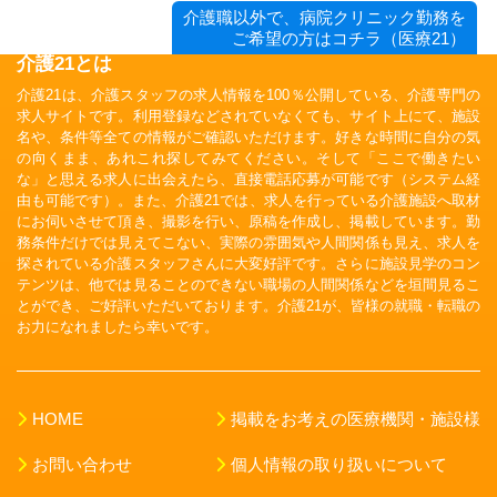
介護職以外で、病院クリニック勤務を
ご希望の方はコチラ（医療21）
介護21とは
介護21は、介護スタッフの求人情報を100％公開している、介護専門の
求人サイトです。利用登録などされていなくても、サイト上にて、施設
名や、条件等全ての情報がご確認いただけます。好きな時間に自分の気
の向くまま、あれこれ探してみてください。そして「ここで働きたい
な」と思える求人に出会えたら、直接電話応募が可能です（システム経
由も可能です）。また、介護21では、求人を行っている介護施設へ取材
にお伺いさせて頂き、撮影を行い、原稿を作成し、掲載しています。勤
務条件だけでは見えてこない、実際の雰囲気や人間関係も見え、求人を
探されている介護スタッフさんに大変好評です。さらに施設見学のコン
テンツは、他では見ることのできない職場の人間関係などを垣間見るこ
とができ、ご好評いただいております。介護21が、皆様の就職・転職の
お力になれましたら幸いです。
HOME
掲載をお考えの医療機関・施設様
お問い合わせ
個人情報の取り扱いについて