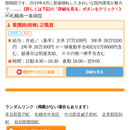
期病院です。2019年4月に新築移転したきれいな院内環境が魅力
で…
……《詳しくは下記の「詳細を見る」ボタンをクリック！》
看護師(病棟) 正職員
保育室
駅近
給与：月給／（新卒）大卒 27万100円 3年卒 26万5200
円 2年卒 26万300円 ※一律夜勤手当4回分5万8000円含
む。超過分は別途支給。 ※その他一律手当含む
時間：日勤 8:30～16:30 夜勤 16:00～翌9:00
検討中リストに追加
詳細を見る
ランダムリンク（掲載がない場合もあります）
常呂郡置戸町
札幌市中央区
中川郡音威子府村
足寄郡陸別
町
紋別郡興部町