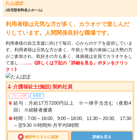
たんぽぽ
(住宅型有料老人ホーム)
利用者様は元気な方が多く、カラオケで楽しんだ
りしています。人間関係良好な職場です。
利用者様の自立支援に向けて毎日、心からのケアを提供していま
す。利用者様は元気な方が多く、午前と午後の体操には大勢の方
がご参加され、歌好きの方も多く、体操後は全員でカラオケをし
て楽し…
……《詳しくは下記の「詳細を見る」ボタンをクリッ
ク！》
介護福祉士(施設) 契約社員
ブランクOK
保育室
給与：月給17万7200円以上 ※一律手当含む（夜勤4
回） ※経験者優遇
時間：7:00～16:00、9:00～18:00、11:30～20:30、 17:30
～翌9:30 ※時間外:月平均5時間
検討中リストに追加
詳細を見る