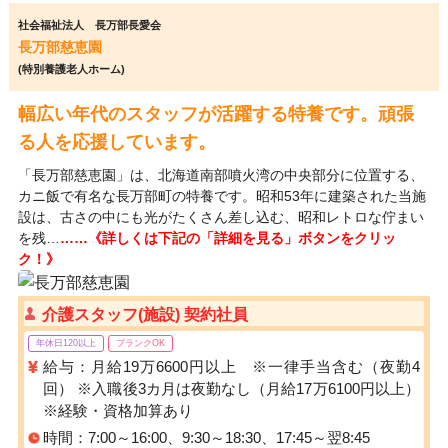
社会福祉法人 長万部長愛会
長万部慈恵園
(特別養護老人ホーム)
幅広い年代のスタッフが活躍する特養です。頑張
る人を応援しています。
「長万部慈恵園」は、北海道南部噴火湾の中央部分に位置する、
カニ飯で有名な長万部町の特養です。昭和53年に建築された当施
設は、古さの中にも光がたくさん差し込む、昭和レトロな佇まい
を残…
……《詳しくは下記の「詳細を見る」ボタンをクリッ
ク！》
介護スタッフ(施設) 契約社員
年休日120以上
ブランクOK
給与：月給19万6600円以上 ※一律手当含む（夜勤4
回） ※入職後3カ月は夜勤なし（月給17万6100円以上）
※経験・資格加算あり
時間：7:00～16:00、9:30～18:30、17:45～翌8:45