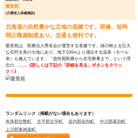
愛里苑
(介護老人保健施設)
北海道の自然豊かな立地の老健です。研修、短時
間正職員制度あり。交通も便利です。
愛里苑は、医療法人秀友会が運営する老健です。緑の映える広大
な石狩太美の大地にあり、地下100mより涌出する温泉（モール
泉）も備えています。「急性期医療から在宅療養まで」という理
念の…
……《詳しくは下記の「詳細を見る」ボタンをクリッ
ク！》
ランダムリンク（掲載がない場合もあります）
有珠郡壮瞥町
古平郡古平町
岩内郡岩内町
中川郡幕別町
上川郡東神楽町