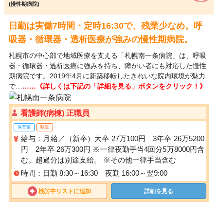
(慢性期病院)
日勤は実働7時間・定時16:30で、残業少なめ。呼
吸器・循環器・透析医療が強みの慢性期病院。
札幌市の中心部で地域医療を支える「札幌南一条病院」は、呼吸
器・循環器・透析医療に強みを持ち、障がい者にも対応した慢性
期病院です。2019年4月に新築移転したきれいな院内環境が魅力
で…
……《詳しくは下記の「詳細を見る」ボタンをクリック！》
看護師(病棟) 正職員
保育室
駅近
給与：月給／（新卒）大卒 27万100円 3年卒 26万5200
円 2年卒 26万300円 ※一律夜勤手当4回分5万8000円含
む。超過分は別途支給。 ※その他一律手当含む
時間：日勤 8:30～16:30 夜勤 16:00～翌9:00
検討中リストに追加
詳細を見る