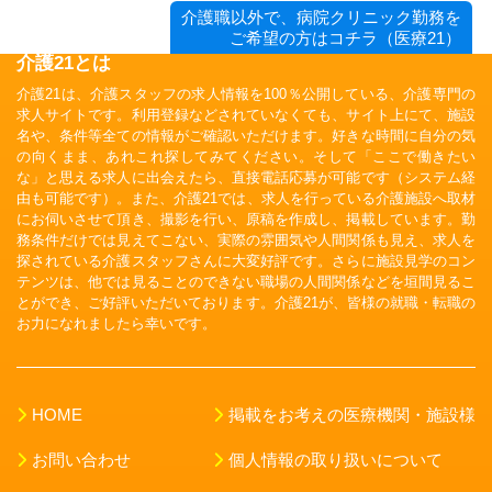
介護職以外で、病院クリニック勤務を
ご希望の方はコチラ（医療21）
介護21とは
介護21は、介護スタッフの求人情報を100％公開している、介護専門の
求人サイトです。利用登録などされていなくても、サイト上にて、施設
名や、条件等全ての情報がご確認いただけます。好きな時間に自分の気
の向くまま、あれこれ探してみてください。そして「ここで働きたい
な」と思える求人に出会えたら、直接電話応募が可能です（システム経
由も可能です）。また、介護21では、求人を行っている介護施設へ取材
にお伺いさせて頂き、撮影を行い、原稿を作成し、掲載しています。勤
務条件だけでは見えてこない、実際の雰囲気や人間関係も見え、求人を
探されている介護スタッフさんに大変好評です。さらに施設見学のコン
テンツは、他では見ることのできない職場の人間関係などを垣間見るこ
とができ、ご好評いただいております。介護21が、皆様の就職・転職の
お力になれましたら幸いです。
HOME
掲載をお考えの医療機関・施設様
お問い合わせ
個人情報の取り扱いについて