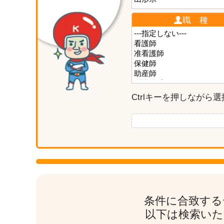
職 種
Ctrlキーを押しなが
条件に合致する
以下は検索いた