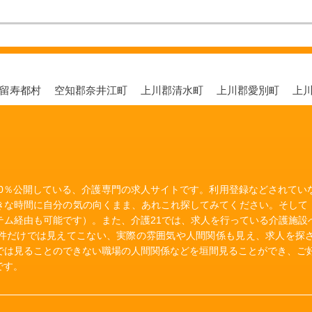
郡留寿都村
空知郡奈井江町
上川郡清水町
上川郡愛別町
上
00％公開している、介護専門の求人サイトです。利用登録などされて
きな時間に自分の気の向くまま、あれこれ探してみてください。そして
テム経由も可能です）。また、介護21では、求人を行っている介護施設
件だけでは見えてこない、実際の雰囲気や人間関係も見え、求人を探
では見ることのできない職場の人間関係などを垣間見ることができ、ご好
です。