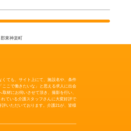
川郡東神楽町
いなくても、サイト上にて、施設名や、条件
「ここで働きたいな」と思える求人に出会
へ取材にお伺いさせて頂き、撮影を行い、
されている介護スタッフさんに大変好評で
評いただいております。介護21が、皆様