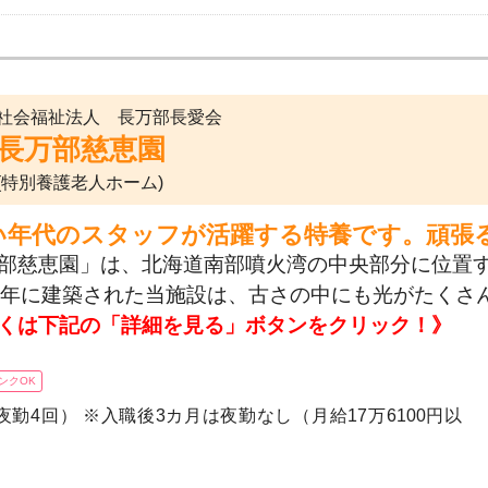
社会福祉法人 長万部長愛会
長万部慈恵園
(特別養護老人ホーム)
い年代のスタッフが活躍する特養です。頑張
部慈恵園」は、北海道南部噴火湾の中央部分に位置
3年に建築された当施設は、古さの中にも光がたくさ
くは下記の「詳細を見る」ボタンをクリック！》
ンクOK
夜勤4回） ※入職後3カ月は夜勤なし（月給17万6100円以