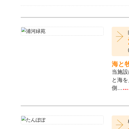
海と
当施設
と海を
側…
…