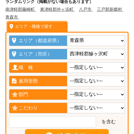
ランダムリンク（掲載がない場合もあります）
南津軽郡藤崎町
東津軽郡外ヶ浜町
八戸市
三戸郡新郷村
青森市
エリア・職種で探す
エリア（都道府県）
エリア（市区）
職 種
雇用形態
部門
こだわり
を含む