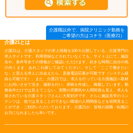
介護職以外で、病院クリニック勤務を
ご希望の方はコチラ（医療21）
介護21とは
介護21は、介護スタッフの求人情報を100％公開している、介護専門の
求人サイトです。利用登録などされていなくても、サイト上にて、施設
名や、条件等全ての情報がご確認いただけます。好きな時間に自分の気
の向くまま、あれこれ探してみてください。そして「ここで働きたい
な」と思える求人に出会えたら、直接電話応募が可能です（システム経
由も可能です）。また、介護21では、求人を行っている介護施設へ取材
にお伺いさせて頂き、撮影を行い、原稿を作成し、掲載しています。勤
務条件だけでは見えてこない、実際の雰囲気や人間関係も見え、求人を
探されている介護スタッフさんに大変好評です。さらに施設見学のコン
テンツは、他では見ることのできない職場の人間関係などを垣間見るこ
とができ、ご好評いただいております。介護21が、皆様の就職・転職の
お力になれましたら幸いです。