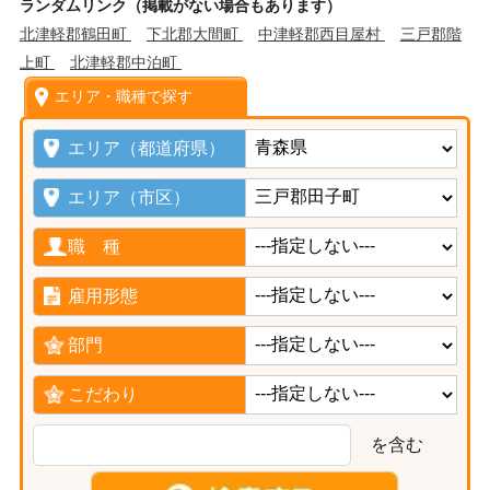
ランダムリンク（掲載がない場合もあります）
北津軽郡鶴田町
下北郡大間町
中津軽郡西目屋村
三戸郡階
上町
北津軽郡中泊町
エリア・職種で探す
エリア（都道府県）
エリア（市区）
職 種
雇用形態
部門
こだわり
を含む