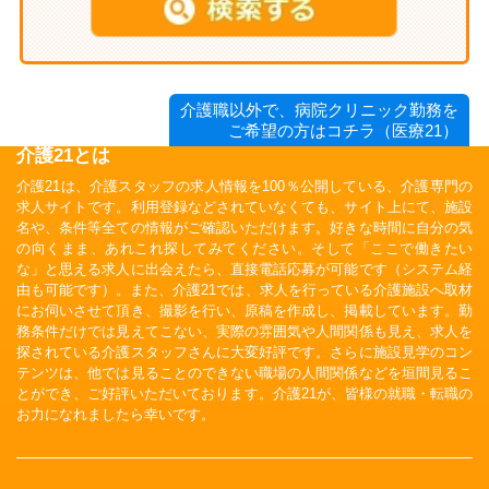
介護職以外で、病院クリニック勤務を
ご希望の方はコチラ（医療21）
介護21とは
介護21は、介護スタッフの求人情報を100％公開している、介護専門の
求人サイトです。利用登録などされていなくても、サイト上にて、施設
名や、条件等全ての情報がご確認いただけます。好きな時間に自分の気
の向くまま、あれこれ探してみてください。そして「ここで働きたい
な」と思える求人に出会えたら、直接電話応募が可能です（システム経
由も可能です）。また、介護21では、求人を行っている介護施設へ取材
にお伺いさせて頂き、撮影を行い、原稿を作成し、掲載しています。勤
務条件だけでは見えてこない、実際の雰囲気や人間関係も見え、求人を
探されている介護スタッフさんに大変好評です。さらに施設見学のコン
テンツは、他では見ることのできない職場の人間関係などを垣間見るこ
とができ、ご好評いただいております。介護21が、皆様の就職・転職の
お力になれましたら幸いです。