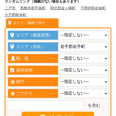
ランダムリンク（掲載がない場合もあります）
二戸市
西磐井郡平泉町
胆沢郡金ヶ崎町
下閉伊郡岩泉町
九戸郡軽米町
エリア・職種で探す
エリア（都道府県）
エリア（市区）
職 種
雇用形態
部門
こだわり
を含む