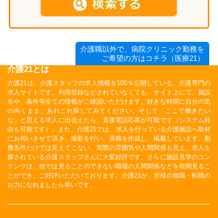
介護職以外で、病院クリニック勤務を
ご希望の方はコチラ（医療21）
介護21とは
介護21は、介護スタッフの求人情報を100％公開している、介護専門の
求人サイトです。利用登録などされていなくても、サイト上にて、施設
名や、条件等全ての情報がご確認いただけます。好きな時間に自分の気
の向くまま、あれこれ探してみてください。そして「ここで働きたい
な」と思える求人に出会えたら、直接電話応募が可能です（システム経
由も可能です）。また、介護21では、求人を行っている介護施設へ取材
にお伺いさせて頂き、撮影を行い、原稿を作成し、掲載しています。勤
務条件だけでは見えてこない、実際の雰囲気や人間関係も見え、求人を
探されている介護スタッフさんに大変好評です。さらに施設見学のコン
テンツは、他では見ることのできない職場の人間関係などを垣間見るこ
とができ、ご好評いただいております。介護21が、皆様の就職・転職の
お力になれましたら幸いです。