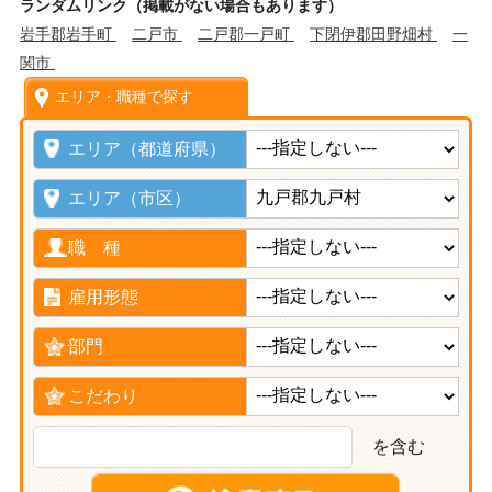
ランダムリンク（掲載がない場合もあります）
岩手郡岩手町
二戸市
二戸郡一戸町
下閉伊郡田野畑村
一
関市
エリア・職種で探す
エリア（都道府県）
エリア（市区）
職 種
雇用形態
部門
こだわり
を含む