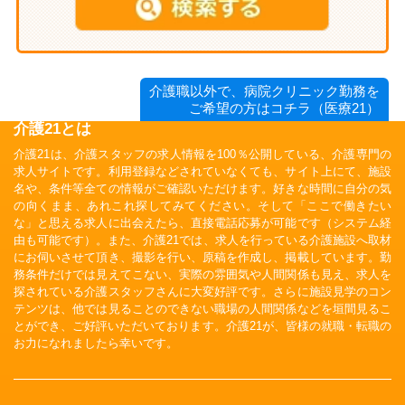
介護職以外で、病院クリニック勤務を
ご希望の方はコチラ（医療21）
介護21とは
介護21は、介護スタッフの求人情報を100％公開している、介護専門の
求人サイトです。利用登録などされていなくても、サイト上にて、施設
名や、条件等全ての情報がご確認いただけます。好きな時間に自分の気
の向くまま、あれこれ探してみてください。そして「ここで働きたい
な」と思える求人に出会えたら、直接電話応募が可能です（システム経
由も可能です）。また、介護21では、求人を行っている介護施設へ取材
にお伺いさせて頂き、撮影を行い、原稿を作成し、掲載しています。勤
務条件だけでは見えてこない、実際の雰囲気や人間関係も見え、求人を
探されている介護スタッフさんに大変好評です。さらに施設見学のコン
テンツは、他では見ることのできない職場の人間関係などを垣間見るこ
とができ、ご好評いただいております。介護21が、皆様の就職・転職の
お力になれましたら幸いです。