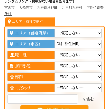
ランダムリンク（掲載がない場合もあります）
宮古市
大船渡市
九戸郡洋野町
九戸郡九戸村
下閉伊郡普
代村
エリア・職種で探す
エリア（都道府県）
エリア（市区）
職 種
雇用形態
部門
こだわり
を含む