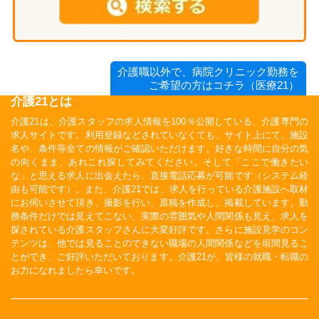
介護職以外で、病院クリニック勤務を
ご希望の方はコチラ（医療21）
介護21とは
介護21は、介護スタッフの求人情報を100％公開している、介護専門の
求人サイトです。利用登録などされていなくても、サイト上にて、施設
名や、条件等全ての情報がご確認いただけます。好きな時間に自分の気
の向くまま、あれこれ探してみてください。そして「ここで働きたい
な」と思える求人に出会えたら、直接電話応募が可能です（システム経
由も可能です）。また、介護21では、求人を行っている介護施設へ取材
にお伺いさせて頂き、撮影を行い、原稿を作成し、掲載しています。勤
務条件だけでは見えてこない、実際の雰囲気や人間関係も見え、求人を
探されている介護スタッフさんに大変好評です。さらに施設見学のコン
テンツは、他では見ることのできない職場の人間関係などを垣間見るこ
とができ、ご好評いただいております。介護21が、皆様の就職・転職の
お力になれましたら幸いです。