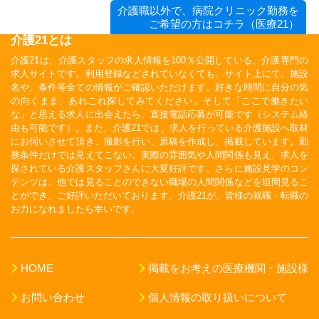
介護職以外で、病院クリニック勤務を
ご希望の方はコチラ（医療21）
介護21とは
介護21は、介護スタッフの求人情報を100％公開している、介護専門の
求人サイトです。利用登録などされていなくても、サイト上にて、施設
名や、条件等全ての情報がご確認いただけます。好きな時間に自分の気
の向くまま、あれこれ探してみてください。そして「ここで働きたい
な」と思える求人に出会えたら、直接電話応募が可能です（システム経
由も可能です）。また、介護21では、求人を行っている介護施設へ取材
にお伺いさせて頂き、撮影を行い、原稿を作成し、掲載しています。勤
務条件だけでは見えてこない、実際の雰囲気や人間関係も見え、求人を
探されている介護スタッフさんに大変好評です。さらに施設見学のコン
テンツは、他では見ることのできない職場の人間関係などを垣間見るこ
とができ、ご好評いただいております。介護21が、皆様の就職・転職の
お力になれましたら幸いです。
HOME
掲載をお考えの医療機関・施設様
お問い合わせ
個人情報の取り扱いについて