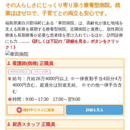
その人らしさにじっくり寄り添う療養型病院。残
業ほぼゼロで、子育てとの両立も安心です。
福島県東白川郡塙町にある「車田病院」は、高齢化が進む地域を
支える医療を展開する療養型病院。近隣病院と連携し、急性期治
療後も長期療養が必要な患者様を受け入れているほか、訪問診療
にも力…
……《詳しくは下記の「詳細を見る」ボタンをクリッ
ク！》
看護師(病棟) 正職員
年休日120以上
ブランクOK
給与：月給26万4000円以上 ※一律夜勤手当4回分4万
4000円含む。超過分は別途支給。 ※その他一律手当含
む
時間：9:00～17:30 17:00～翌9:00
検討中リストに追加
詳細を見る
厨房スタッフ 正職員