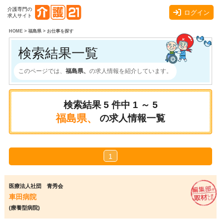
介護専門の
ログイン
求人サイト
HOME
>
福島県
>
お仕事を探す
検索結果一覧
このページでは、
福島県、
の求人情報を紹介しています。
検索結果
5
件中
1 ～ 5
福島県、
の求人情報一覧
1
医療法人社団 青秀会
車田病院
(療養型病院)