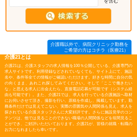
を含む
介護職以外で、病院クリニック勤務を
ご希望の方はコチラ（医療21）
介護21とは
介護21は、介護スタッフの求人情報を100％公開している、介護専門の
求人サイトです。利用登録などされていなくても、サイト上にて、施設
名や、条件等全ての情報がご確認いただけます。好きな時間に自分の気
の向くまま、あれこれ探してみてください。そして「ここで働きたい
な」と思える求人に出会えたら、直接電話応募が可能です（システム経
由も可能です）。また、介護21では、求人を行っている介護施設へ取材
にお伺いさせて頂き、撮影を行い、原稿を作成し、掲載しています。勤
務条件だけでは見えてこない、実際の雰囲気や人間関係も見え、求人を
探されている介護スタッフさんに大変好評です。さらに施設見学のコン
テンツは、他では見ることのできない職場の人間関係などを垣間見るこ
とができ、ご好評いただいております。介護21が、皆様の就職・転職の
お力になれましたら幸いです。