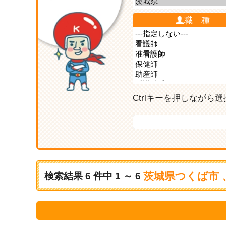
職 種
Ctrlキーを押しなが
茨城県つくば市 
検索結果
6
件中
1 ～ 6