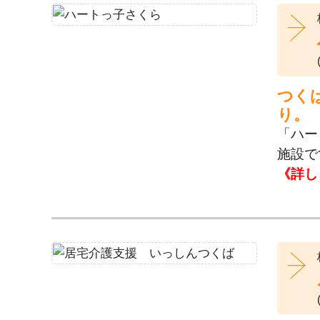
つく
り。
「ハー
施設で
《詳し