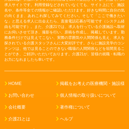
求人サイトです。利用登録などされていなくても、サイト上にて、施設
名や、条件等全ての情報がご確認いただけます。好きな時間に自分の気
の向くまま、あれこれ探してみてください。そして「ここで働きたい
な」と思える求人に出会えたら、直接電話応募が可能です（システム経
由も可能です）。また、介護21では、求人を行っている介護施設へ取材
にお伺いさせて頂き、撮影を行い、原稿を作成し、掲載しています。勤
務条件だけでは見えてこない、実際の雰囲気や人間関係も見え、求人を
探されている介護スタッフさんに大変好評です。さらに施設見学のコン
テンツは、他では見ることのできない職場の人間関係などを垣間見るこ
とができ、ご好評いただいております。介護21が、皆様の就職・転職の
お力になれましたら幸いです。
HOME
掲載をお考えの医療機関・施設様
お問い合わせ
個人情報の取り扱いについて
会社概要
著作権について
介護21とは
ヘルプ