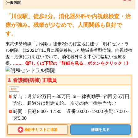
(一般病院)
「川俣駅」徒歩2分。消化器外科や内視鏡検査・治
療が強み。残業が少なめで、人間関係も良好で
す。
東武伊勢崎線「川俣駅」徒歩2分の好立地に建つ「明和セントラ
ル病院」は2021年11月に新築移転した地域密着型病院。内視鏡検
査・治療に力を注いでいて、消化器外科を中心に幅広い医療を
提…
……《詳しくは下記の「詳細を見る」ボタンをクリック！》
看護師(病棟) 正職員
駅近
給与：月給32万円～36万円 ※一律夜勤手当4回分6万円
含む。超過分は別途支給。 ※その他一律手当含む
時間：日勤8:30～17:30 遅番10:00～19:00 夜勤17:00～
翌9:00
検討中リストに追加
詳細を見る