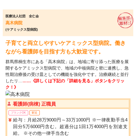
医療法人社団 全仁会
高木病院
(ケアミックス型病院)
子育てと両立しやすいケアミックス型病院。働き
ながら看護師を目指す方も大歓迎です。
群馬県桐生市にある「高木病院」は、地域に寄り添った医療を展
開するケアミックス型病院で、地域の中核病院と密に連携し、急
性期治療後の受け皿としての機能を強化中です。治療継続と並行
したリ…
……《詳しくは下記の「詳細を見る」ボタンをクリッ
ク！》
看護師(病棟) 正職員
ブランクOK
駅近
給与：月給28万9000円～33万1000円 ※一律夜勤手当4
回分5万6000円含む。超過分は1回1万4000円を別途支
給。 ※その他一律手当含む