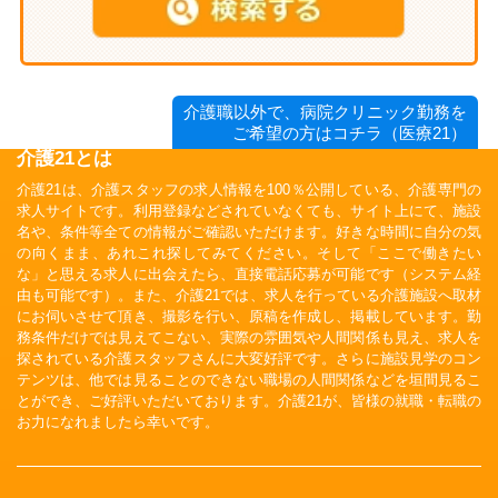
介護職以外で、病院クリニック勤務を
ご希望の方はコチラ（医療21）
介護21とは
介護21は、介護スタッフの求人情報を100％公開している、介護専門の
求人サイトです。利用登録などされていなくても、サイト上にて、施設
名や、条件等全ての情報がご確認いただけます。好きな時間に自分の気
の向くまま、あれこれ探してみてください。そして「ここで働きたい
な」と思える求人に出会えたら、直接電話応募が可能です（システム経
由も可能です）。また、介護21では、求人を行っている介護施設へ取材
にお伺いさせて頂き、撮影を行い、原稿を作成し、掲載しています。勤
務条件だけでは見えてこない、実際の雰囲気や人間関係も見え、求人を
探されている介護スタッフさんに大変好評です。さらに施設見学のコン
テンツは、他では見ることのできない職場の人間関係などを垣間見るこ
とができ、ご好評いただいております。介護21が、皆様の就職・転職の
お力になれましたら幸いです。