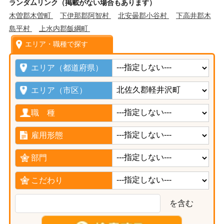
ランダムリンク（掲載がない場合もあります）
木曽郡木曽町
下伊那郡阿智村
北安曇郡小谷村
下高井郡木
島平村
上水内郡飯綱町
エリア・職種で探す
エリア（都道府県）
エリア（市区）
職 種
雇用形態
部門
こだわり
を含む