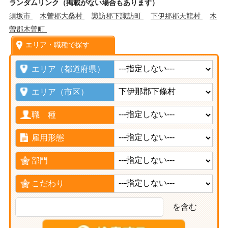
ランダムリンク（掲載がない場合もあります）
須坂市
木曽郡大桑村
諏訪郡下諏訪町
下伊那郡天龍村
木
曽郡木曽町
エリア・職種で探す
エリア（都道府県）
エリア（市区）
職 種
雇用形態
部門
こだわり
を含む