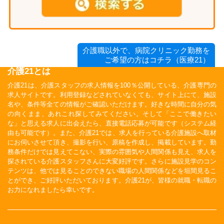
介護職以外で、病院クリニック勤務を
ご希望の方はコチラ（医療21）
介護21とは
介護21は、介護スタッフの求人情報を100％公開している、介護専門の
求人サイトです。利用登録などされていなくても、サイト上にて、施設
名や、条件等全ての情報がご確認いただけます。好きな時間に自分の気
の向くまま、あれこれ探してみてください。そして「ここで働きたい
な」と思える求人に出会えたら、直接電話応募が可能です（システム経
由も可能です）。また、介護21では、求人を行っている介護施設へ取材
にお伺いさせて頂き、撮影を行い、原稿を作成し、掲載しています。勤
務条件だけでは見えてこない、実際の雰囲気や人間関係も見え、求人を
探されている介護スタッフさんに大変好評です。さらに施設見学のコン
テンツは、他では見ることのできない職場の人間関係などを垣間見るこ
とができ、ご好評いただいております。介護21が、皆様の就職・転職の
お力になれましたら幸いです。