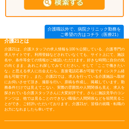
介護職以外で、病院クリニック勤務を
ご希望の方はコチラ（医療21）
介護21とは
介護21は、介護スタッフの求人情報を100％公開している、介護専門の
求人サイトです。利用登録などされていなくても、サイト上にて、施設
名や、条件等全ての情報がご確認いただけます。好きな時間に自分の気
の向くまま、あれこれ探してみてください。そして「ここで働きたい
な」と思える求人に出会えたら、直接電話応募が可能です（システム経
由も可能です）。また、介護21では、求人を行っている介護施設へ取材
にお伺いさせて頂き、撮影を行い、原稿を作成し、掲載しています。勤
務条件だけでは見えてこない、実際の雰囲気や人間関係も見え、求人を
探されている介護スタッフさんに大変好評です。さらに施設見学のコン
テンツは、他では見ることのできない職場の人間関係などを垣間見るこ
とができ、ご好評いただいております。介護21が、皆様の就職・転職の
お力になれましたら幸いです。