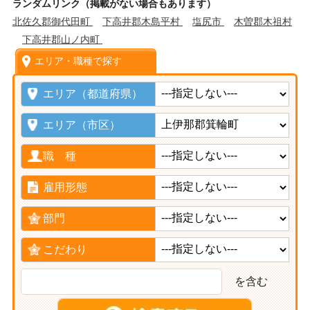
ランダムリンク（掲載がない場合もあります）
北佐久郡御代田町
下高井郡木島平村
塩尻市
木曽郡木祖村
下高井郡山ノ内町
エリア・職種で探す
エリア（都道府県）
エリア（市区）
職 種
雇用形態
部門
こだわり
を含む