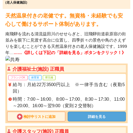
(老人保健施設)
天然温泉付きの老健です。無資格・未経験でも安
心して働けるサポート体制があります。
南飛騨を流れる清流益田川のせせらぎと、旧飛騨街道萩原宿の街
並みを眼下に見渡す高台に位置し、四季折々の景色や鳥のさえず
りを楽しむことができる天然温泉付きの老人保健施設です。1999
年…
……《詳しくは下記の「詳細を見る」ボタンをクリック！》
介護福祉士(施設) 正職員
ブランクOK
保育室
寮完備
給与：月給22万3500円以上 ※一律手当含む（夜勤5
回）
時間：7:00～16:00、8:00～17:00、8:30～17:30、11:00
～20:00、16:00～翌9:00（変則２交替制）
検討中リストに追加
詳細を見る
介護スタッフ(施設) 正職員