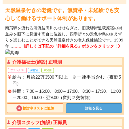
天然温泉付きの老健です。無資格・未経験でも安
心して働けるサポート体制があります。
南飛騨を流れる清流益田川のせせらぎと、旧飛騨街道萩原宿の街
並みを眼下に見渡す高台に位置し、四季折々の景色や鳥のさえず
りを楽しむことができる天然温泉付きの老人保健施設です。1999
年…
……《詳しくは下記の「詳細を見る」ボタンをクリック！》
介護福祉士(施設) 正職員
ブランクOK
保育室
寮完備
給与：月給22万3500円以上 ※一律手当含む（夜勤5
回）
時間：7:00～16:00、8:00～17:00、8:30～17:30、11:00
～20:00、16:00～翌9:00（変則２交替制）
検討中リストに追加
詳細を見る
介護スタッフ(施設) 正職員