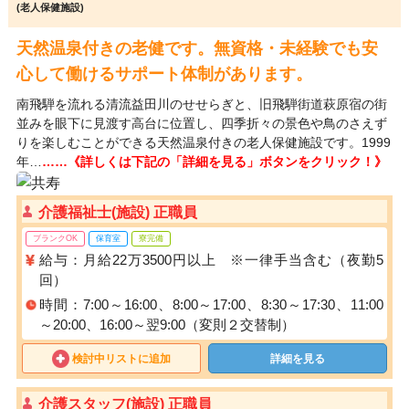
(老人保健施設)
天然温泉付きの老健です。無資格・未経験でも安
心して働けるサポート体制があります。
南飛騨を流れる清流益田川のせせらぎと、旧飛騨街道萩原宿の街
並みを眼下に見渡す高台に位置し、四季折々の景色や鳥のさえず
りを楽しむことができる天然温泉付きの老人保健施設です。1999
年…
……《詳しくは下記の「詳細を見る」ボタンをクリック！》
介護福祉士(施設) 正職員
ブランクOK
保育室
寮完備
給与：月給22万3500円以上 ※一律手当含む（夜勤5
回）
時間：7:00～16:00、8:00～17:00、8:30～17:30、11:00
～20:00、16:00～翌9:00（変則２交替制）
検討中リストに追加
詳細を見る
介護スタッフ(施設) 正職員