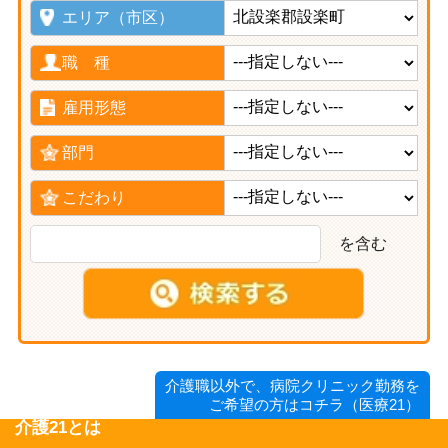
エリア（市区）
職 種
雇用形態
部門
こだわり
を含む
介護職以外で、病院クリニック勤務を
ご希望の方はコチラ（医療21）
介護21とは