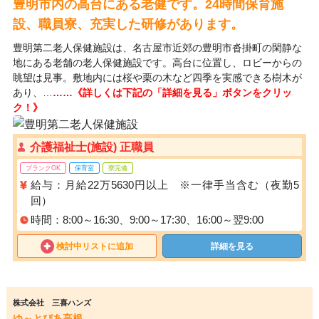
豊明市内の高台にある老健です。24時間保育施
設、職員寮、充実した研修があります。
豊明第二老人保健施設は、名古屋市近郊の豊明市沓掛町の閑静な
地にある老舗の老人保健施設です。高台に位置し、ロビーからの
眺望は見事。敷地内には桜や栗の木など四季を実感できる樹木が
あり、…
……《詳しくは下記の「詳細を見る」ボタンをクリッ
ク！》
介護福祉士(施設) 正職員
ブランクOK
保育室
寮完備
給与：月給22万5630円以上 ※一律手当含む（夜勤5
回）
時間：8:00～16:30、9:00～17:30、16:00～翌9:00
検討中リストに追加
詳細を見る
株式会社 三喜ハンズ
ゆ～とぴあ高根