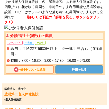
ひかり老人保健施設は、名古屋市緑区にある老人保健施設です。
四季折々に花が咲く庭園や、車椅子のまま利用可能な足湯設備を
設置。ロビーはホテルのような落ち着いた雰囲気で、安らげる空
間です…
……《詳しくは下記の「詳細を見る」ボタンをクリッ
ク！》
介護福祉士(施設) 正職員
ブランクOK
保育室
寮完備
給与：月給22万5630円以上 ※一律手当含む（夜勤5
回）
時間：8:00～16:30、9:00～17:30、16:00～翌9:00
検討中リストに追加
詳細を見る
医療法人 清水会
豊明第二老人保健施設
(老人保健施設)