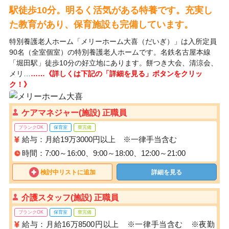
駅徒歩10分。明るく活気がある特養です。充実し
た教育があり、保育施設も完備しています。
特別養護老人ホーム「メリーホーム大喜（だいぎ）」は入所定員
90名（全室個室）の特別養護老人ホームです。名鉄名古屋本線
「堀田駅」徒歩10分の好立地にあります。餅つき大会、清涼会、
メリ…
……《詳しくは下記の「詳細を見る」ボタンをクリッ
ク！》
ケアマネジャー(施設) 正職員
ブランクOK
保育室
寮完備
給与：月給19万3000円以上 ※一律手当含む
時間：7:00～16:00、9:00～18:00、12:00～21:00
検討中リストに追加
詳細を見る
介護スタッフ(施設) 正職員
ブランクOK
保育室
寮完備
給与：月給16万8500円以上 ※一律手当含む ※夜勤