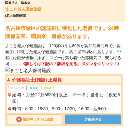
医療法人 清水会
まこと老人保健施設
(老人保健施設)
名古屋市緑区の認知症に特化した老健です。24時
間保育室、職員寮、研修があります。
まこと老人保健施設は、120床のうち80床が認知症専門棟で、認
知症に特化した老人保健施設です。名古屋市緑区にあります。中
庭には鯉が優雅に泳ぎ、ロビーは落ち着いた雰囲気で、安らげる
場…
……《詳しくは下記の「詳細を見る」ボタンをクリック！》
介護福祉士(施設) 正職員
ブランクOK
保育室
寮完備
給与：月給22万5630円以上 ※一律手当含む（夜勤5
回）
時間：8:00～16:30、9:00～17:30、16:00～翌9:00
検討中リストに追加
詳細を見る