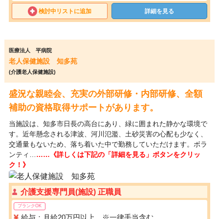
検討中リストに追加
詳細を見る
医療法人 平病院
老人保健施設 知多苑
(介護老人保健施設)
盛況な親睦会、充実の外部研修・内部研修、全額
補助の資格取得サポートがあります。
当施設は、知多市日長の高台にあり、緑に囲まれた静かな環境で
す。近年懸念される津波、河川氾濫、土砂災害の心配も少なく、
交通量もないため、落ち着いた中で勤務していただけます。ボラ
ンティ…
……《詳しくは下記の「詳細を見る」ボタンをクリッ
ク！》
介護支援専門員(施設) 正職員
ブランクOK
給与：月給20万円以上 ※一律手当含む