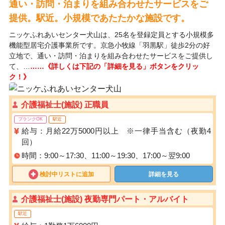
通い・訪問・泊まりを組み合わせたサービスをご
提供。駅近。小規模であたたかな施設です。
ニッケふれあいセンター犬山は、25名を登録定員とする小規模多
機能型居宅介護事業所です。京急小牧線「羽黒駅」徒歩2分の好
立地で、通い・訪問・泊まりを組み合わせたサービスをご提供し
て、…
……《詳しくは下記の「詳細を見る」ボタンをクリッ
ク！》
介護福祉士(施設) 正職員
ブランクOK
駅近
給与：月給22万5000円以上 ※一律手当含む（夜勤4
回）
時間：9:00～17:30、11:00～19:30、17:00～翌9:00
検討中リストに追加
詳細を見る
介護福祉士(施設) 夜勤専門パート・アルバイト
駅近