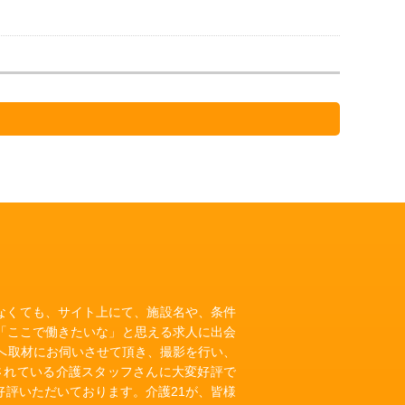
いなくても、サイト上にて、施設名や、条件
「ここで働きたいな」と思える求人に出会
へ取材にお伺いさせて頂き、撮影を行い、
されている介護スタッフさんに大変好評で
評いただいております。介護21が、皆様