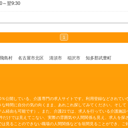
30～翌9:30
1
郡飛島村
名古屋市北区
清須市
稲沢市
知多郡武豊町
00％公開している、介護専門の求人サイトです。利用登録などされて
きな時間に自分の気の向くまま、あれこれ探してみてください。そして
テム経由も可能です）。また、介護21では、求人を行っている介護施設
件だけでは見えてこない、実際の雰囲気や人間関係も見え、求人を探
では見ることのできない職場の人間関係などを垣間見ることができ、ご好