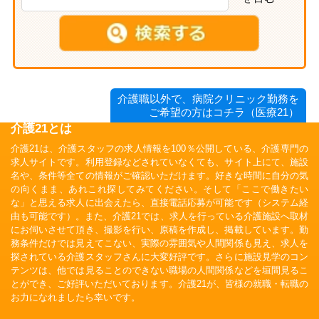
介護職以外で、病院クリニック勤務を
ご希望の方はコチラ（医療21）
介護21とは
介護21は、介護スタッフの求人情報を100％公開している、介護専門の
求人サイトです。利用登録などされていなくても、サイト上にて、施設
名や、条件等全ての情報がご確認いただけます。好きな時間に自分の気
の向くまま、あれこれ探してみてください。そして「ここで働きたい
な」と思える求人に出会えたら、直接電話応募が可能です（システム経
由も可能です）。また、介護21では、求人を行っている介護施設へ取材
にお伺いさせて頂き、撮影を行い、原稿を作成し、掲載しています。勤
務条件だけでは見えてこない、実際の雰囲気や人間関係も見え、求人を
探されている介護スタッフさんに大変好評です。さらに施設見学のコン
テンツは、他では見ることのできない職場の人間関係などを垣間見るこ
とができ、ご好評いただいております。介護21が、皆様の就職・転職の
お力になれましたら幸いです。